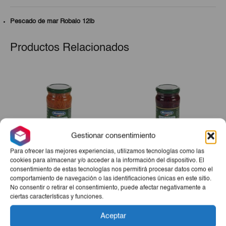
Pescado de mar Robalo 12lb
Productos Relacionados
Gestionar consentimiento
Para ofrecer las mejores experiencias, utilizamos tecnologías como las
cookies para almacenar y/o acceder a la información del dispositivo. El
consentimiento de estas tecnologías nos permitirá procesar datos como el
Zanahoria Rallada Montey
Remolacha Rallada Montey
comportamiento de navegación o las identificaciones únicas en este sitio.
345ml
345ml
No consentir o retirar el consentimiento, puede afectar negativamente a
ciertas características y funciones.
€1,30
€1,30
Aceptar
-
+
-
+