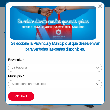
Bienvenido a Esencial Pack
Compra aquí
×
ENVIAR A LA
0
HABANA
Volver
Seleccione la Provincia y Municipio al que desea enviar
para ver todas las ofertas disponibles.
Provincia
*
Municipio
*
APLICAR