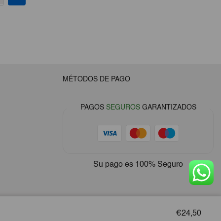
original
actual
era:
es:
€3,50.
€3,25.
MÉTODOS DE PAGO
PAGOS
SEGUROS
GARANTIZADOS
Su pago es
100% Seguro
€24,50