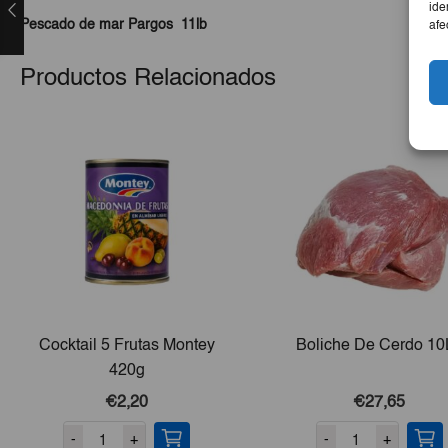
ide
Pescado de mar Pargos 11lb
afe
Productos Relacionados
Cocktail 5 Frutas Montey
Boliche De Cerdo 10
420g
€2,20
€27,65
-
+
-
+