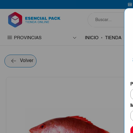
Bienvenido a 
PROVINCIAS
INICIO
TIENDA
C
Volver
P
M