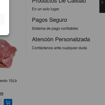
Productos De Calidad
En un solo lugar
Pagos Seguro
Sistema de pago confiables
Atención Personalizada
Contáctenos ante cualquier duda
Cerdo 15Lb
Huevos De Gallina 15ud
Carne
El
El
25
€3,50
€3,25
precio
precio
-
+
-