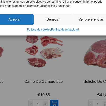
ntificaciones únicas en este sitio. No consentir o retirar el consentimiento, puede
ctar negativamente a ciertas características y funciones.
Aceptar
Denegar
Ver preferencias
Política de cookies
Política de privacidad
Lb
Carne De Carnero 5Lb
Boliche De 
€10,65
€41,
-
+
-
+