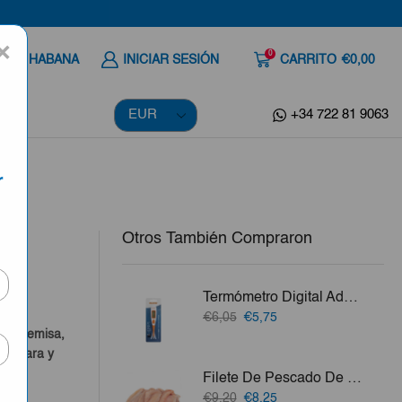
×
0
 A LA HABANA
INICIAR SESIÓN
CARRITO
€0,00
+34 722 81 9063
r
Otros También Compraron
Termómetro Digital Adulto Flexible Imagine
El
El
€6,05
€5,75
precio
precio
o, Artemisa,
original
actual
a Clara y
era:
es:
Filete De Pescado De Mar (Jurel, Aguají, Merluza, Perro O Bonito) 3lb
€6,05.
€5,75.
vo.
El
El
€9,20
€8,25