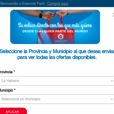
Esencial Pack
Compra aquí
ENVIAR
SEARCH
INPUT
ONTACTO
Seleccione la Provincia y Municipio al que desea envia
para ver todas las ofertas disponibles.
Pescado de mar Pargo 11lb
rovincia
*
€24,50
9 personas revisando este producto ahora
unicipio
*
Este producto puede ser entregado en Pinar del Rí
Mayabeque, La Habana, Matanzas, Cienfuegos, Vill
Sancti Spíritus.
La imagen sólo tiene carácter meramente orientati
APLICAR