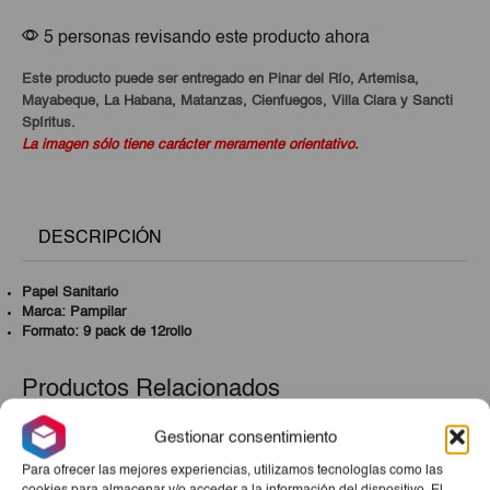
5 personas revisando este producto ahora
Este producto puede ser entregado en Pinar del Río, Artemisa,
Mayabeque, La Habana, Matanzas, Cienfuegos, Villa Clara y Sancti
Spíritus.
La imagen sólo tiene carácter meramente orientativo.
DESCRIPCIÓN
Papel Sanitario
Marca: Pampilar
Formato: 9 pack de 12rollo
Productos Relacionados
Gestionar consentimiento
Para ofrecer las mejores experiencias, utilizamos tecnologías como las