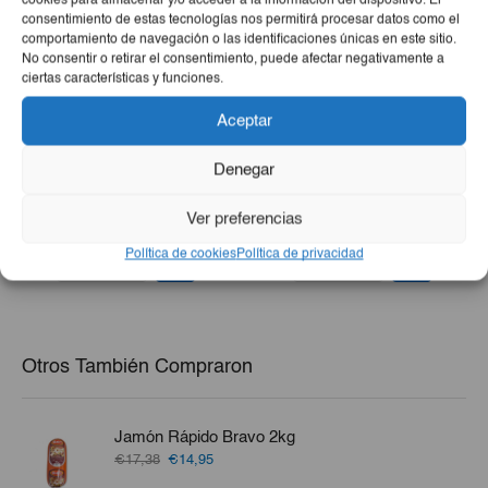
cookies para almacenar y/o acceder a la información del dispositivo. El
consentimiento de estas tecnologías nos permitirá procesar datos como el
comportamiento de navegación o las identificaciones únicas en este sitio.
No consentir o retirar el consentimiento, puede afectar negativamente a
ciertas características y funciones.
Aceptar
Servilleta Pampilar Uso
Tinte Palette ICC 3.65
Denegar
Total
Castaño Medio Chocolate
Ver preferencias
€0,97
€5,40
Política de cookies
Política de privacidad
-
+
-
+
Otros También Compraron
Jamón Rápido Bravo 2kg
El
El
€17,38
€14,95
precio
precio