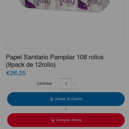
Papel Sanitario Pampilar 108 rollos
(9pack de 12rollo)
€26,25
Papel
Sanitario
Pampilar
108
Añadir Al Carrito
rollos
(9pack
O
de
12rollo)
Comprar Ahora
cantidad