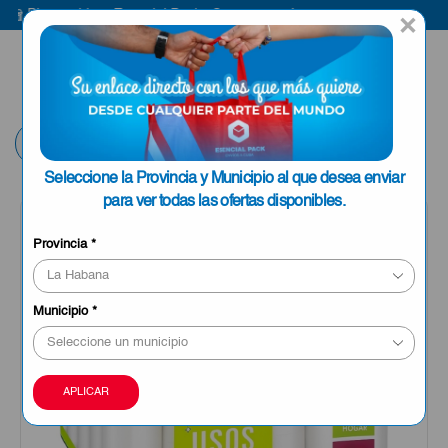
Bienvenido a Esencial Pack
Compra aquí
Bi
×
ENVIAR A LA
0
HABANA
Volver
Seleccione la Provincia y Municipio al que desea enviar
para ver todas las ofertas disponibles.
Provincia
*
Municipio
*
APLICAR