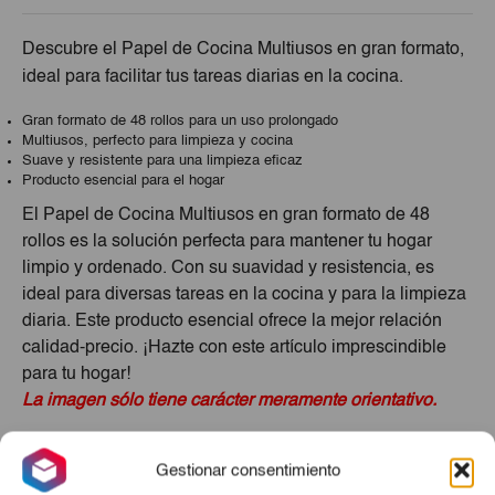
Descubre el Papel de Cocina Multiusos en gran formato,
ideal para facilitar tus tareas diarias en la cocina.
Gran formato de 48 rollos para un uso prolongado
Multiusos, perfecto para limpieza y cocina
Suave y resistente para una limpieza eficaz
Producto esencial para el hogar
El Papel de Cocina Multiusos en gran formato de 48
rollos es la solución perfecta para mantener tu hogar
limpio y ordenado. Con su suavidad y resistencia, es
ideal para diversas tareas en la cocina y para la limpieza
diaria. Este producto esencial ofrece la mejor relación
calidad-precio. ¡Hazte con este artículo imprescindible
para tu hogar!
La imagen sólo tiene carácter meramente orientativo.
Productos Relacionados
Gestionar consentimiento