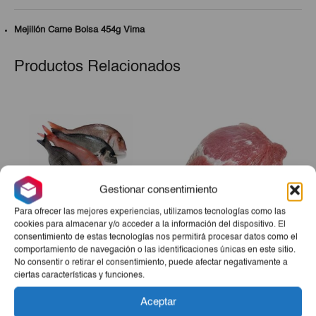
Mejillón Carne Bolsa 454g Vima
Productos Relacionados
Gestionar consentimiento
Para ofrecer las mejores experiencias, utilizamos tecnologías como las
cookies para almacenar y/o acceder a la información del dispositivo. El
consentimiento de estas tecnologías nos permitirá procesar datos como el
Pescado De Mar (Jurel,
Boliche De Cerdo 10Lb
comportamiento de navegación o las identificaciones únicas en este sitio.
Pargo, Merluza, Perro O
No consentir o retirar el consentimiento, puede afectar negativamente a
Bonito) 10lb
ciertas características y funciones.
€20,00
€27,65
Aceptar
-
+
-
+