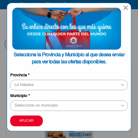
Bienvenido a Esencial Pack
Compra aquí
×
ENVIAR A LA
0
HABANA
Volver
Seleccione la Provincia y Municipio al que desea enviar
para ver todas las ofertas disponibles.
OFERTA
Provincia
*
Municipio
*
APLICAR