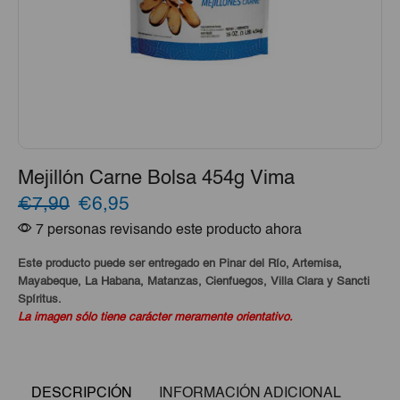
Mejillón Carne Bolsa 454g Vima
El
El
€7,90
€6,95
7 personas revisando este producto ahora
precio
precio
original
actual
Este producto puede ser entregado en Pinar del Río, Artemisa,
Mayabeque, La Habana, Matanzas, Cienfuegos, Villa Clara y Sancti
era:
es:
Spíritus.
La imagen sólo tiene carácter meramente orientativo.
€7,90.
€6,95.
DESCRIPCIÓN
INFORMACIÓN ADICIONAL