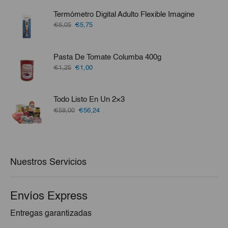
original
actual
era:
es:
Termómetro Digital Adulto Flexible Imagine
€51,10.
€48,10.
El
El
€6,05
€5,75
precio
precio
original
actual
era:
es:
Pasta De Tomate Columba 400g
€6,05.
€5,75.
El
El
€1,25
€1,00
precio
precio
original
actual
era:
es:
Todo Listo En Un 2×3
€1,25.
€1,00.
El
El
€59,00
€56,24
precio
precio
original
actual
era:
es:
€59,00.
€56,24.
Nuestros Servicios
Envíos Express
Entregas garantizadas