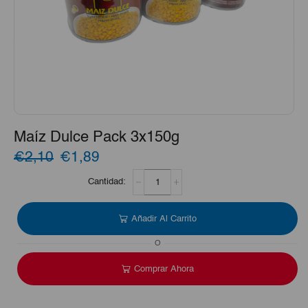
Maíz Dulce Pack 3x150g
El
El
€2,10
€1,89
Maíz
precio
precio
Dulce
Pack
original
actual
3x150g
Añadir Al Carrito
era:
es:
cantidad
O
€2,10.
€1,89.
Comprar Ahora