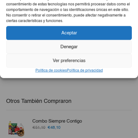
consentimiento de estas tecnologías nos permitirá procesar datos como el
comportamiento de navegación o las identificaciones únicas en este sitio.
No consentir o retirar el consentimiento, puede afectar negativamente a
ciertas características y funciones.
Aceptar
Bistec De Cerdo 3Lb
ColaCao 383 G
Denegar
Ver preferencias
€8,65
€8,15
Política de cookies
Política de privacidad
-
+
-
+
Otros También Compraron
Combo Siempre Contigo
El
El
€51,10
€48,10
precio
precio