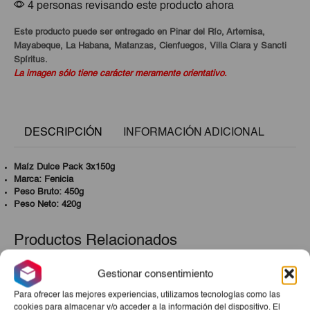
4 personas revisando este producto ahora
Este producto puede ser entregado en Pinar del Río, Artemisa,
Mayabeque, La Habana, Matanzas, Cienfuegos, Villa Clara y Sancti
Spíritus.
La imagen sólo tiene carácter meramente orientativo.
DESCRIPCIÓN
INFORMACIÓN ADICIONAL
Maíz Dulce Pack 3x150g
Marca: Fenicia
Peso Bruto: 450g
Peso Neto: 420g
Productos Relacionados
Gestionar consentimiento
Para ofrecer las mejores experiencias, utilizamos tecnologías como las
cookies para almacenar y/o acceder a la información del dispositivo. El