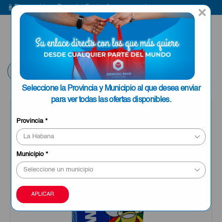
Bienvenido a Esencial Pack
Compra aquí
Bi
×
ENVIAR A LA
0
HABANA
Volver
Seleccione la Provincia y Municipio al que desea enviar
para ver todas las ofertas disponibles.
OFERTA
Provincia
*
Municipio
*
APLICAR