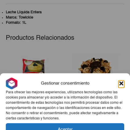
Leche Líquida Entera
Marca: Towickie
Formato: 1L
Productos Relacionados
Gestionar consentimiento
Para ofrecer las mejores experiencias, utilizamos tecnologías como las
cookies para almacenar y/o acceder a la información del dispositivo. El
consentimiento de estas tecnologías nos permitirá procesar datos como el
comportamiento de navegación o las identificaciones únicas en este sitio.
Natilla Manjar/Coco Rallado
Tarta Sensación
No consentir o retirar el consentimiento, puede afectar negativamente a
1kg
ciertas características y funciones.
€5,50
€26,00
Aceptar