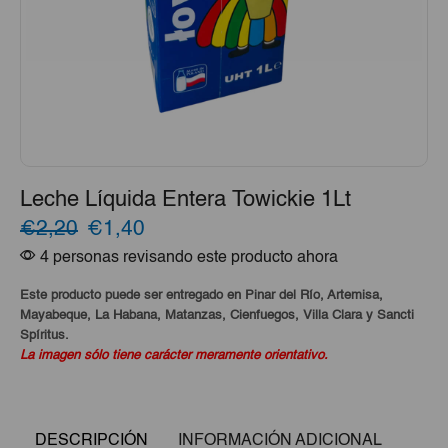
Leche Líquida Entera Towickie 1Lt
El
El
€2,20
€1,40
4 personas revisando este producto ahora
precio
precio
original
actual
Este producto puede ser entregado en Pinar del Río, Artemisa,
Mayabeque, La Habana, Matanzas, Cienfuegos, Villa Clara y Sancti
era:
es:
Spíritus.
La imagen sólo tiene carácter meramente orientativo.
€2,20.
€1,40.
DESCRIPCIÓN
INFORMACIÓN ADICIONAL