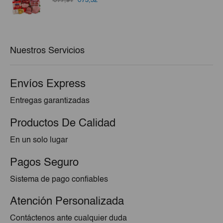
€77,91
€73,32
precio
precio
original
actual
era:
es:
€77,91.
€73,32.
Nuestros Servicios
Envíos Express
Entregas garantizadas
Productos De Calidad
En un solo lugar
Pagos Seguro
Sistema de pago confiables
Atención Personalizada
Contáctenos ante cualquier duda