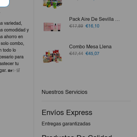
precio
precio
original
actual
a
era:
es:
Pack Aire De Sevilla Oh My God (3 Elementos)
€80,48.
€74,14.
s variedad,
El
El
€17,89
€16,10
s comodidad y
precio
precio
s ahorro en
original
actual
era:
es:
 solo combo,
Combo Mesa Llena
€17,89.
€16,10.
n todo lo
El
El
€47,44
€45,07
cesario para
precio
precio
astecer tu
original
actual
gar.
🏡✨🛒
era:
es:
€47,44.
€45,07.
Nuestros Servicios
Envíos Express
Entregas garantizadas