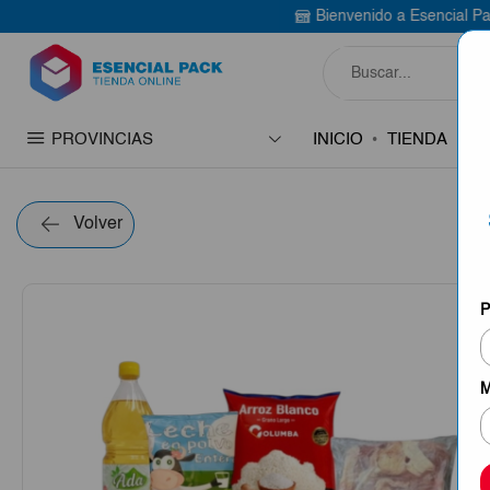
Bienvenido a Esencial Pack
Compra aquí
PROVINCIAS
INICIO
TIENDA
C
Volver
P
M