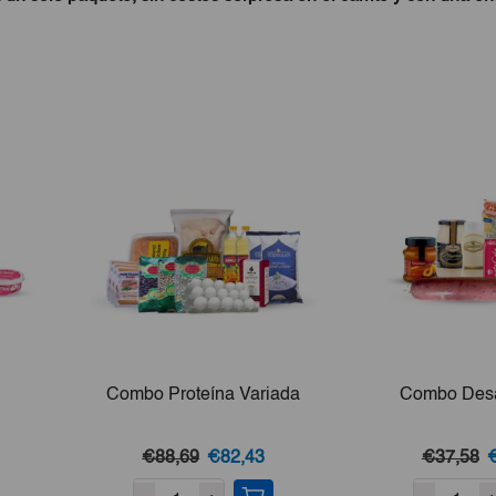
a
Combo Proteína Variada
Combo Des
l
El
El
E
€88,69
€82,43
€37,58
recio
precio
precio
p