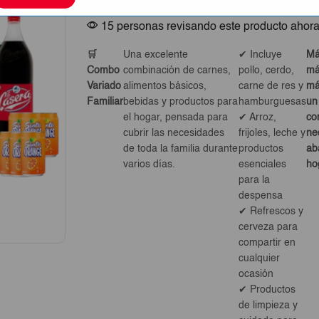
15 personas revisando este producto ahor
🛒
Una excelente
✔ Incluye
Má
Combo
combinación de carnes,
pollo, cerdo,
má
Variado
alimentos básicos,
carne de res y
má
Familiar
bebidas y productos para
hamburguesas
un
el hogar, pensada para
✔ Arroz,
co
cubrir las necesidades
frijoles, leche y
ne
de toda la familia durante
productos
ab
varios días.
esenciales
ho
para la
despensa
✔ Refrescos y
cerveza para
compartir en
cualquier
ocasión
✔ Productos
de limpieza y