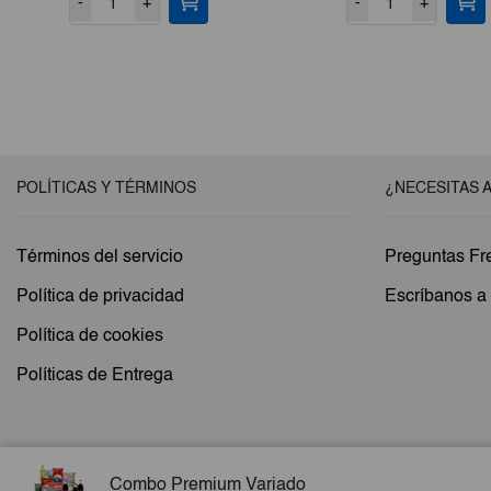
-
+
-
+
original
a
era:
es
€56,64.
€
POLÍTICAS Y TÉRMINOS
¿NECESITAS 
Términos del servicio
Preguntas Fr
Política de privacidad
Escríbanos 
Política de cookies
Políticas de Entrega
Combo Premium Variado