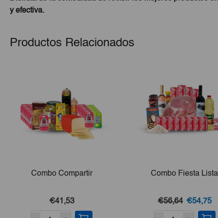
y efectiva.
Productos Relacionados
Combo Compartir
Combo Fiesta List
El
E
€41,53
€56,64
€54,75
precio
p