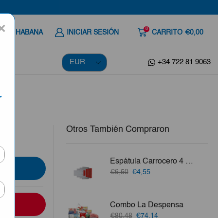
×
0
 A LA HABANA
INICIAR SESIÓN
CARRITO
€0,00
+34 722 81 9063
r
Otros También Compraron
Espátula Carrocero 4 PCS Inoxidable
El
El
€6,50
€4,55
precio
precio
original
actual
era:
es:
Combo La Despensa
€6,50.
€4,55.
El
El
€80,48
€74,14