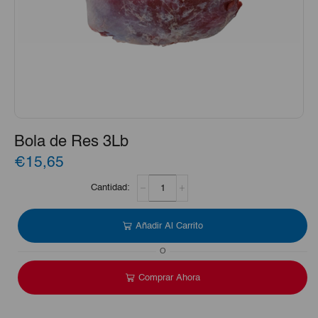
Bola de Res 3Lb
€15,65
Bola
de
Res
3Lb
Añadir Al Carrito
cantidad
O
Comprar Ahora