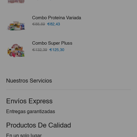
precio
precio
original
actual
era:
es:
Combo Proteína Variada
€1,25.
€1,15.
El
El
€88,69
€82,43
precio
precio
original
actual
era:
es:
Combo Super Pluss
€88,69.
€82,43.
El
El
€132,39
€125,30
precio
precio
original
actual
era:
es:
€132,39.
€125,30.
Nuestros Servicios
Envíos Express
Entregas garantizadas
Productos De Calidad
En un solo lugar