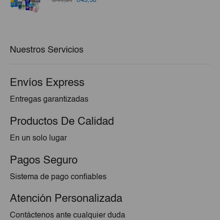
€44,84
€43,50
precio
precio
original
actual
era:
es:
€44,84.
€43,50.
Nuestros Servicios
Envíos Express
Entregas garantizadas
Productos De Calidad
En un solo lugar
Pagos Seguro
Sistema de pago confiables
Atención Personalizada
Contáctenos ante cualquier duda