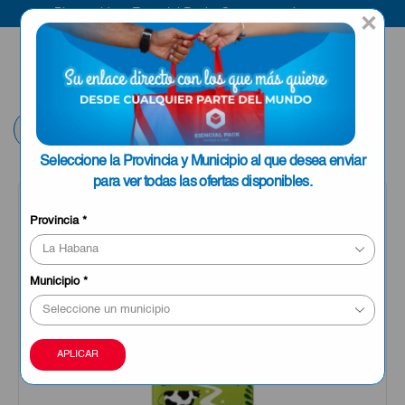
Bienvenido a Esencial Pack
Compra aquí
×
ENVIAR A LA
0
HABANA
Volver
Seleccione la Provincia y Municipio al que desea enviar
para ver todas las ofertas disponibles.
Provincia
*
Municipio
*
APLICAR