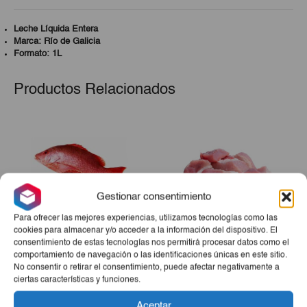
Leche Líquida Entera
Marca: Río de Galicia
Formato: 1L
Productos Relacionados
Gestionar consentimiento
Para ofrecer las mejores experiencias, utilizamos tecnologías como las
cookies para almacenar y/o acceder a la información del dispositivo. El
consentimiento de estas tecnologías nos permitirá procesar datos como el
comportamiento de navegación o las identificaciones únicas en este sitio.
Pescado De Mar Pargo 5lb
Carne De Cerdo Troceada
No consentir o retirar el consentimiento, puede afectar negativamente a
3Lb
ciertas características y funciones.
€13,50
€8,60
Aceptar