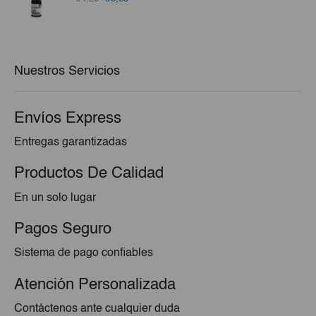
precio
precio
original
actual
era:
es:
€4,25.
€3,83.
Nuestros Servicios
Envíos Express
Entregas garantizadas
Productos De Calidad
En un solo lugar
Pagos Seguro
Sistema de pago confiables
Atención Personalizada
Contáctenos ante cualquier duda