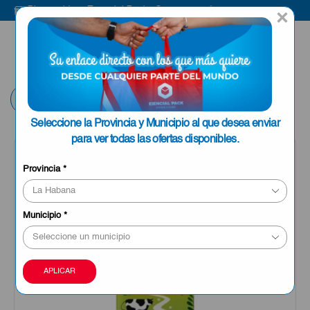
Bienvenido a Esencial Pack
Compra aquí
×
ENVIAR A LA
0
HABANA
Volver
Seleccione la Provincia y Municipio al que desea enviar
para ver todas las ofertas disponibles.
Provincia
*
Municipio
*
APLICAR