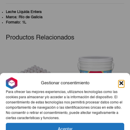
Leche Líquida Entera
Marca: Río de Galicia
Formato: 1L
Productos Relacionados
Gestionar consentimiento
Para ofrecer las mejores experiencias, utilizamos tecnologías como las
cookies para almacenar y/o acceder a la información del dispositivo. El
consentimiento de estas tecnologías nos permitirá procesar datos como el
comportamiento de navegación o las identificaciones únicas en este sitio.
Huevos De Gallina 30ud
Helado CID Sabor Vainilla
No consentir o retirar el consentimiento, puede afectar negativamente a
4Lt
ciertas características y funciones.
El
El
€6,25
€5,98
€12,85
Aceptar