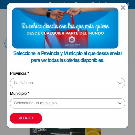
Bienvenido a Esencial Pack
Compra aquí
×
ENVIAR A LA
0
HABANA
Volver
Seleccione la Provincia y Municipio al que desea enviar
para ver todas las ofertas disponibles.
Provincia
*
Municipio
*
APLICAR