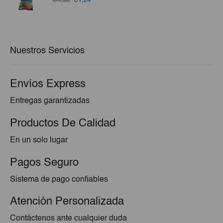
€1,38
€1,24
precio
precio
original
actual
era:
es:
€1,38.
€1,24.
Nuestros Servicios
Envíos Express
Entregas garantizadas
Productos De Calidad
En un solo lugar
Pagos Seguro
Sistema de pago confiables
Atención Personalizada
Contáctenos ante cualquier duda