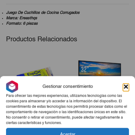
Juego De Cuchillos de Cocina Corrugados
Marca: Ereasthqs
Formato: 6 piezas
Productos Relacionados
Gestionar consentimiento
Para ofrecer las mejores experiencias, utilizamos tecnologías como las
cookies para almacenar y/o acceder a la información del dispositivo. El
consentimiento de estas tecnologías nos permitirá procesar datos como el
comportamiento de navegación o las identificaciones únicas en este sitio.
Pinza De Tender Classic
Televisor Smart TV Milexus
No consentir o retirar el consentimiento, puede afectar negativamente a
Tarres 24ud
De 32″
ciertas características y funciones.
€1,60
€245,00
Aceptar