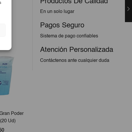
Productos De Calidad
s
En un solo lugar
Pagos Seguro
Sistema de pago confiables
Atención Personalizada
Contáctenos ante cualquier duda
 Gran Poder
Canapé Abatible Roble
Lámpa
(20 Ud)
190x150cm
30
50
€375,00