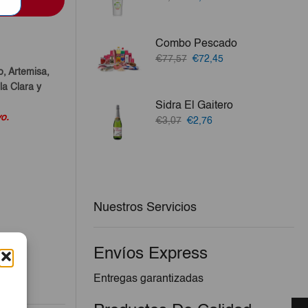
precio
precio
original
actual
era:
es:
Combo Pescado
a
€3,50.
€3,20.
El
El
€77,57
€72,45
precio
precio
o, Artemisa,
original
actual
a Clara y
era:
es:
Sidra El Gaitero
€77,57.
€72,45.
vo.
El
El
€3,07
€2,76
precio
precio
original
actual
era:
es:
€3,07.
€2,76.
Nuestros Servicios
Envíos Express
Entregas garantizadas