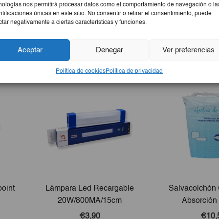
nologías nos permitirá procesar datos como el comportamiento de navegación o la
ntificaciones únicas en este sitio. No consentir o retirar el consentimiento, puede
ctar negativamente a ciertas características y funciones.
Aceptar
Denegar
Ver preferencias
Política de cookies
Política de privacidad
oint
Lámpara Led Recargable
Salvacolchón
20W/800MA/15cm
Absorción 
€3,90
€10,