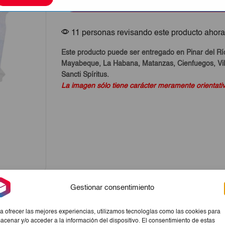
Comprar Ahora
Styl
24ud
cantidad
11 personas revisando este producto ahor
Este producto puede ser entregado en Pinar del Rí
Mayabeque, La Habana, Matanzas, Cienfuegos, Vill
Sancti Spíritus.
La imagen sólo tiene carácter meramente orientati
Gestionar consentimiento
a ofrecer las mejores experiencias, utilizamos tecnologías como las cookies para
acenar y/o acceder a la información del dispositivo. El consentimiento de estas