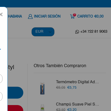
×
0
 A LA HABANA
INICIAR SESIÓN
CARRITO
€0,00
+34 722 81 9063
r
Otros También Compraron
c Styl
Termómetro Digital Adulto Flexible Imagine
El
El
€6,05
€5,75
precio
precio
original
actual
era:
es:
Champú Suave Piel Sana IE 750 Ml
€6,05.
€5,75.
El
El
€3,50
€3,20