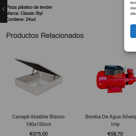
tec
Pinza plástico de tender
ide
Marca: Classic Styl
afe
Contiene: 24ud
Productos Relacionados
Canapé Abatible Blanco
Bomba De Agua Silverp
190x150cm
1Hp
€375,00
€58,70