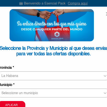
Bienvenido a Esencial Pack
Compra aquí
ENVIAR
SEARCH
INPUT
ONTACTO
Seleccione la Provincia y Municipio al que desea envia
para ver todas las ofertas disponibles.
Pinza plástico de tender Classi
rovincia
*
24ud
€1,35
unicipio
*
Pinza
Añadir Al Carrito
plástico
de
O
tender
APLICAR
Classic