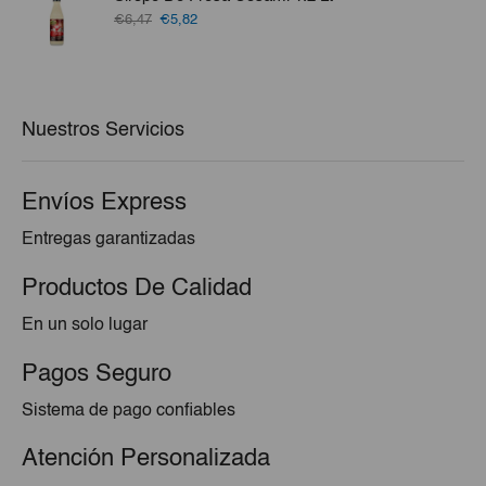
€77,57.
€72,45.
El
El
€6,47
€5,82
precio
precio
original
actual
era:
es:
€6,47.
€5,82.
Nuestros Servicios
Envíos Express
Entregas garantizadas
Productos De Calidad
En un solo lugar
Pagos Seguro
Sistema de pago confiables
Atención Personalizada