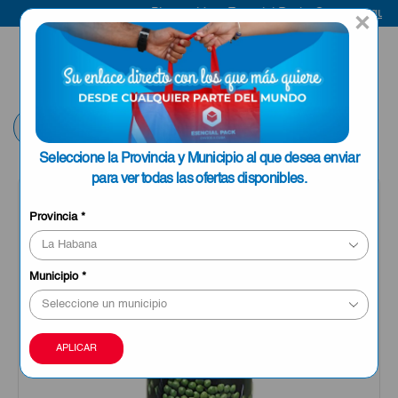
uí
Bienvenido a Esencial Pack
Compra aquí
×
ENVIAR A LA
0
HABANA
Volver
Seleccione la Provincia y Municipio al que desea enviar
para ver todas las ofertas disponibles.
Provincia
*
Municipio
*
APLICAR