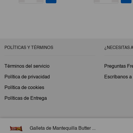
original
actual
era:
es:
€5,50.
€3,80.
POLÍTICAS Y TÉRMINOS
¿NECESITAS 
Términos del servicio
Preguntas Fr
Política de privacidad
Escríbanos 
Política de cookies
Políticas de Entrega
Galleta de Mantequilla Butter ...
Copyright © 2026 Esencial Pack. Todos los derechos reservados