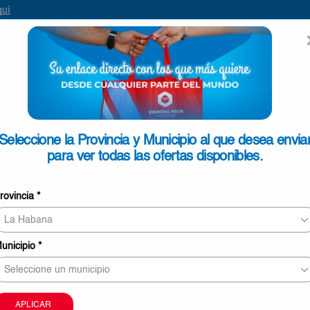
ENVIAR
SEARCH
INPUT
ONTACTO
Seleccione la Provincia y Municipio al que desea envia
para ver todas las ofertas disponibles.
Galleta de Mantequilla Butter 
rovincia
*
€0,35
11 personas revisando este producto ahor
unicipio
*
Este producto puede ser entregado en Pinar del Rí
Mayabeque, La Habana, Matanzas, Cienfuegos, Vill
Sancti Spíritus.
La imagen sólo tiene carácter meramente orientati
APLICAR