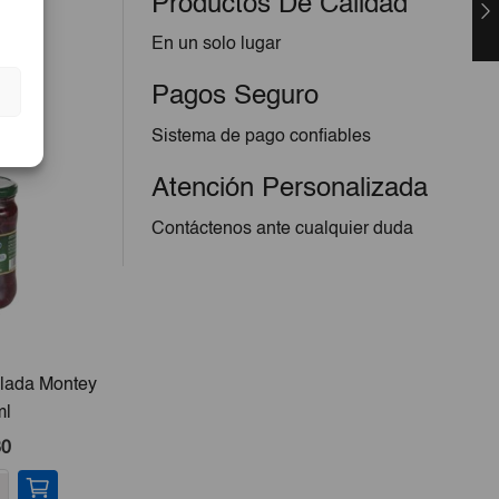
Productos De Calidad
En un solo lugar
Pagos Seguro
Sistema de pago confiables
Atención Personalizada
Contáctenos ante cualquier duda
lada Montey
Pescado De Mar Pargo 5lb
Filete
ml
(Jure
Per
30
€13,50
-
+
-