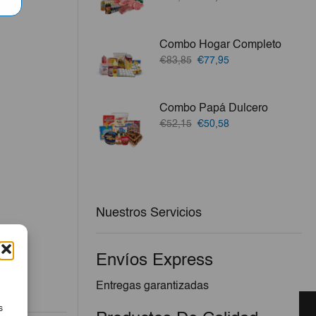
precio
precio
original
actual
era:
es:
Combo Hogar Completo
€64,15.
€61,82.
El
El
€83,85
€77,95
precio
precio
original
actual
era:
es:
Combo Papá Dulcero
€83,85.
€77,95.
El
El
€52,15
€50,58
precio
precio
original
actual
era:
es:
€52,15.
€50,58.
Nuestros Servicios
Envíos Express
Entregas garantizadas
s