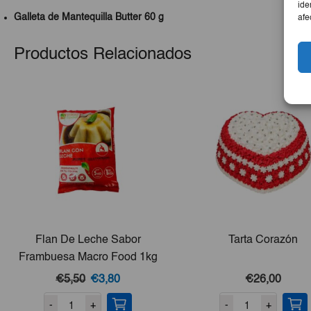
ide
Galleta de Mantequilla Butter 60 g
afe
Productos Relacionados
Flan De Leche Sabor
Tarta Corazón
Frambuesa Macro Food 1kg
El
El
€5,50
€3,80
€26,00
precio
precio
-
+
-
+