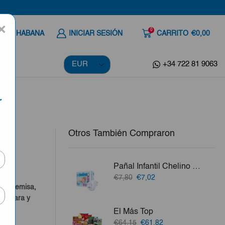
×
0
 A LA HABANA
INICIAR SESIÓN
CARRITO
€0,00
+34 722 81 9063
r
Otros También Compraron
60g
Pañal Infantil Chelino Talla 2 (3-6kg) 28uds
a
El
El
€7,80
€7,02
precio
precio
o, Artemisa,
original
actual
a Clara y
era:
es:
El Más Top
€7,80.
€7,02.
vo.
El
El
€64,15
€61,82