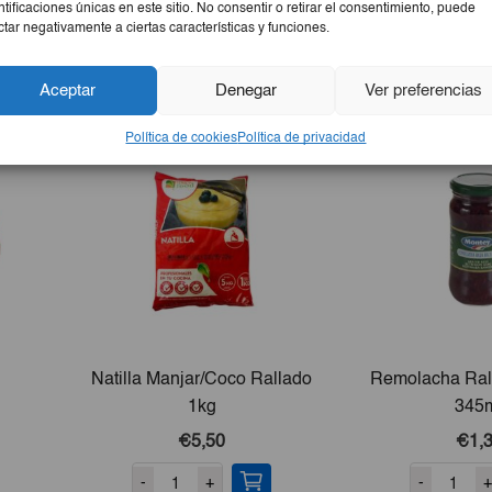
ntificaciones únicas en este sitio. No consentir o retirar el consentimiento, puede
ctar negativamente a ciertas características y funciones.
Aceptar
Denegar
Ver preferencias
Política de cookies
Política de privacidad
Natilla Manjar/Coco Rallado
Remolacha Ral
1kg
345
€5,50
€1,
-
+
-
+