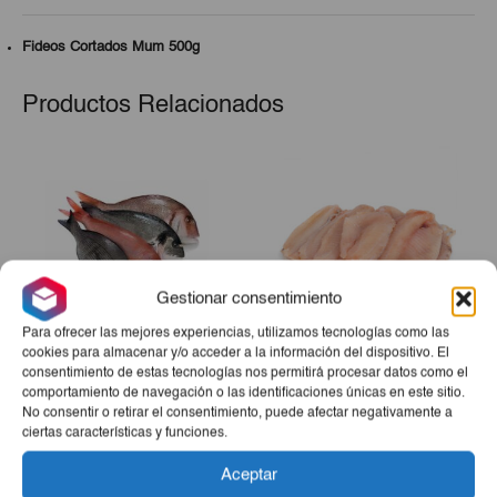
Fideos Cortados Mum 500g
Productos Relacionados
Gestionar consentimiento
Para ofrecer las mejores experiencias, utilizamos tecnologías como las
cookies para almacenar y/o acceder a la información del dispositivo. El
consentimiento de estas tecnologías nos permitirá procesar datos como el
Pescado De Mar (Jurel,
Filete De Pescado De Mar
comportamiento de navegación o las identificaciones únicas en este sitio.
Pargo, Merluza, Perro O
(Jurel, Aguají, Merluza,
No consentir o retirar el consentimiento, puede afectar negativamente a
Bonito) 10lb
Perro O Bonito) 3lb
El
El
ciertas características y funciones.
€20,00
€9,20
€8,25
precio
precio
Aceptar
-
+
-
+
original
actual