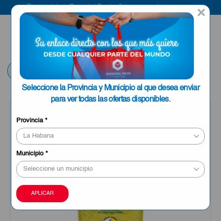
Bienvenido a Esencial Pack
Compra aquí
×
ENVIAR A LA
0
HABANA
Volver
Seleccione la Provincia y Municipio al que desea enviar
para ver todas las ofertas disponibles.
Provincia
*
Municipio
*
APLICAR