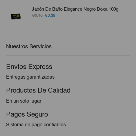
original
actual
era:
es:
Jabón De Baño Elegance Negro Doxa 100g
€1,25.
€1,10.
El
El
€0,46
€0,39
precio
precio
original
actual
era:
es:
€0,46.
€0,39.
Nuestros Servicios
Envíos Express
Entregas garantizadas
Productos De Calidad
En un solo lugar
Pagos Seguro
Sistema de pago confiables