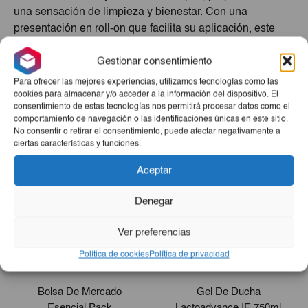
una sensación de limpieza y bienestar. Con una
presentación en roll-on que facilita su aplicación, este
desodorante es ideal para el uso diario. Su tamaño
Gestionar consentimiento
compacto lo hace perfecto para llevar contigo a donde
quiera que vayas, asegurando una protección eficaz en
Para ofrecer las mejores experiencias, utilizamos tecnologías como las
todo momento.
cookies para almacenar y/o acceder a la información del dispositivo. El
consentimiento de estas tecnologías nos permitirá procesar datos como el
comportamiento de navegación o las identificaciones únicas en este sitio.
Productos Relacionados
No consentir o retirar el consentimiento, puede afectar negativamente a
ciertas características y funciones.
Aceptar
Denegar
Ver preferencias
Política de cookies
Política de privacidad
Bolsa De Mercado
Gel De Ducha