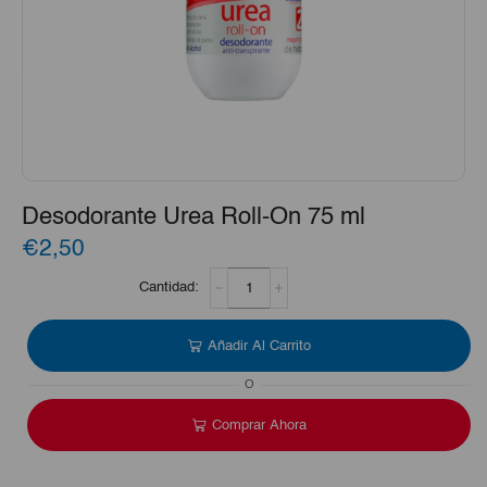
Desodorante Urea Roll-On 75 ml
€2,50
Desodorante
Urea
Roll-
On
Añadir Al Carrito
75
ml
O
cantidad
Comprar Ahora