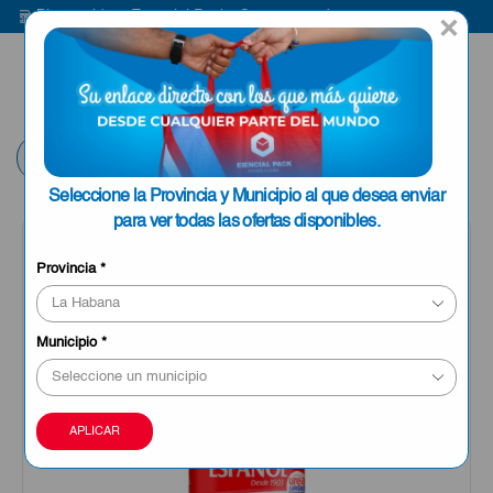
Bienvenido a Esencial Pack
Compra aquí
B
×
ENVIAR A LA
0
HABANA
Volver
Seleccione la Provincia y Municipio al que desea enviar
para ver todas las ofertas disponibles.
Provincia
*
Municipio
*
APLICAR