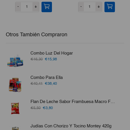
precio
precio
-
+
-
+
original
actual
era:
es:
€2,60.
€2,34.
Otros También Compraron
Combo Luz Del Hogar
El
El
€16,30
€15,98
precio
precio
original
actual
era:
es:
Combo Para Ella
€16,30.
€15,98.
El
El
€40,41
€38,40
precio
precio
original
actual
era:
es:
Flan De Leche Sabor Frambuesa Macro Food 1kg
€40,41.
€38,40.
El
El
€5,50
€3,80
precio
precio
original
actual
era:
es:
Judías Con Chorizo Y Tocino Montey 420g
€5,50.
€3,80.