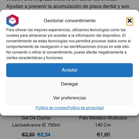
Ayudan a prevenir la acumulación de placa dental y son
ideales para el uso diario de toda la familia. Mantén tu
Gestionar consentimiento
higiene bucal en óptimas condiciones con estos prácticos
cepillos dentales.
Para ofrecer las mejores experiencias, utilizamos tecnologías como las
cookies para almacenar y/o acceder a la información del dispositivo. El
consentimiento de estas tecnologías nos permitirá procesar datos como el
Productos Relacionados
comportamiento de navegación o las identificaciones únicas en este sitio.
No consentir o retirar el consentimiento, puede afectar negativamente a
ciertas características y funciones.
Aceptar
Denegar
Ver preferencias
Política de cookies
Política de privacidad
Gel De Ducha
Palo Metálico Multiusos
Lactoadvance IE 750ml
140 Cm
El
El
€2,60
€2,34
€1,60