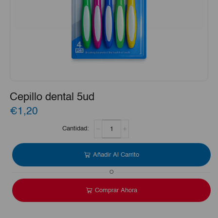
Cepillo dental 5ud
€1,20
Cepillo
dental
5ud
cantidad
Añadir Al Carrito
O
Comprar Ahora