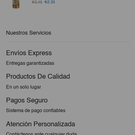
El
El
€2,45
€2,33
precio
precio
original
actual
era:
es:
€2,45.
€2,33.
Nuestros Servicios
Envíos Express
Entregas garantizadas
Productos De Calidad
En un solo lugar
Pagos Seguro
Sistema de pago confiables
Atención Personalizada
Contáctenos ante cualquier duda