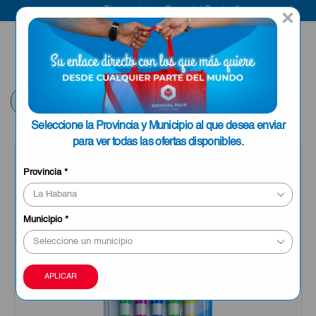
Bienvenido a Esencial Pack
Compra aquí
×
ENVIAR A LA
0
HABANA
Volver
Seleccione la Provincia y Municipio al que desea enviar
para ver todas las ofertas disponibles.
Provincia
*
Municipio
*
APLICAR