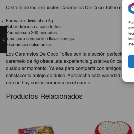
Disfruta de los exquisitos Caramelos De Coco Toffee en pres
Formato individual de 4g
Par
Sabor delicioso a coco toffee
alm
Paquete con 200 unidades
tec
Ideal para compartir o llevar contigo
ide
afe
Experiencia dulce única
Los Caramelos De Coco Toffee son la elección perfecta para 
caramelo de 4g ofrece una experiencia gustativa única. Este 
cualquier momento. Ya sea para compartir con amigos o lleva
satisfacer tu antojo de dulce. Aprovecha esta variedad de p
que no hay costos sorpresa en el carrito.
Productos Relacionados