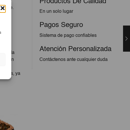
Productos De Calidad
 dulce.
En un solo lugar
Pagos Seguro
s
Sistema de pago confiables
Atención Personalizada
e, cada
llos en
Contáctenos ante cualquier duda
para
ciones, ya