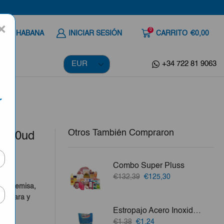
×
0
 A LA HABANA
INICIAR SESIÓN
CARRITO
€0,00
+34 722 81 9063
r
Otros También Compraron
x200ud
Combo Super Pluss
El
El
€132,39
€125,30
precio
precio
o, Artemisa,
original
actual
a Clara y
era:
es:
Estropajo Acero Inoxidable Mical 2ud
€132,39.
€125,30.
vo.
El
El
€1,38
€1,24