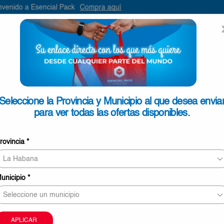
l Pack
Compra aquí
ENVIAR
SEARCH
INPUT
ONTACTO
Seleccione la Provincia y Municipio al que desea envia
para ver todas las ofertas disponibles.
Caramelos De Coco Toffee 4g
rovincia
*
€2,85
6 personas revisando este producto ahora
unicipio
*
Este producto puede ser entregado en Pinar del Rí
Mayabeque, La Habana, Matanzas, Cienfuegos, Vill
Sancti Spíritus.
La imagen sólo tiene carácter meramente orientati
APLICAR