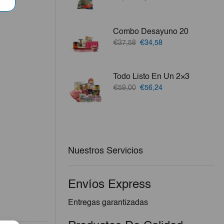
precio
precio
original
actual
era:
es:
Combo Desayuno 20
€1,38.
€1,24.
El
El
€37,58
€34,58
precio
precio
original
actual
era:
es:
Todo Listo En Un 2×3
€37,58.
€34,58.
El
El
€59,00
€56,24
precio
precio
original
actual
era:
es:
€59,00.
€56,24.
Nuestros Servicios
Envíos Express
Entregas garantizadas