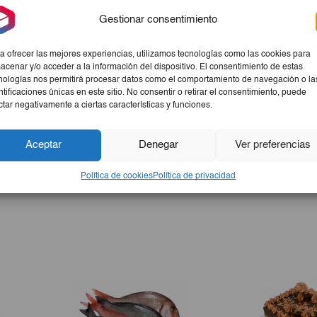
entación de 4g cada uno. Perfectos para satisfacer tu antojo de
Gestionar consentimiento
a ofrecer las mejores experiencias, utilizamos tecnologías como las cookies para
acenar y/o acceder a la información del dispositivo. El consentimiento de estas
nologías nos permitirá procesar datos como el comportamiento de navegación o la
ntificaciones únicas en este sitio. No consentir o retirar el consentimiento, puede
ctar negativamente a ciertas características y funciones.
los amantes de los dulces. Con su delicioso sabor a coco toffe
Aceptar
Denegar
Ver preferencias
paquete contiene 200 unidades, lo que te permite disfrutar de e
r contigo a todas partes, estos caramelos son la opción ideal 
Política de cookies
Política de privacidad
roductos esenciales y disfruta de momentos dulces sin preocupa