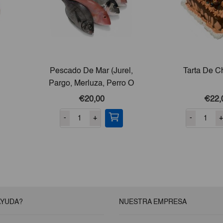
Pescado De Mar (Jurel,
Tarta De C
Pargo, Merluza, Perro O
Bonito) 10lb
€20,00
€22,
-
+
-
+
AYUDA?
NUESTRA EMPRESA