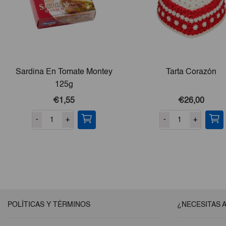
Sardina En Tomate Montey
Tarta Corazón
125g
€1,55
€26,00
-
+
-
+
POLÍTICAS Y TÉRMINOS
¿NECESITAS 