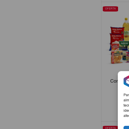
OFERTA
Combo D
Par
€47
alm
tec
-
ide
afe
OFERTA