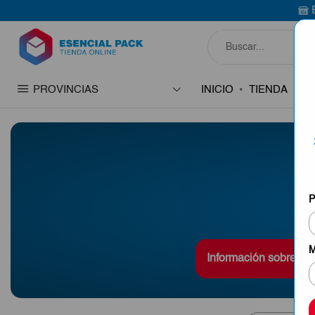
Bienvenido a Esencial Pack
C
PROVINCIAS
INICIO
TIENDA
C
P
M
Información sobre env
Ponemos a su disposici
productos del mercado