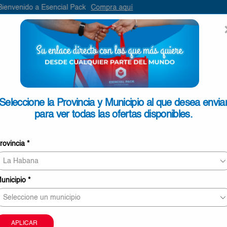
ompra aquí
ENVIAR
SEARCH
INPUT
ONTACTO
Seleccione la Provincia y Municipio al que desea envia
para ver todas las ofertas disponibles.
SELECCIONE
rovincia
*
unicipio
*
íos y tiempos de entrega
ón excelentes combos previamente seleccionados y pensados para ust
Realizamos entregas en: Jaruco, San José, Be
 tanto como guste.
APLICAR