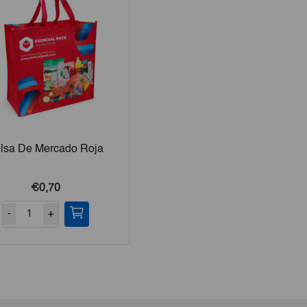
lsa De Mercado Roja
€0,70
-
+