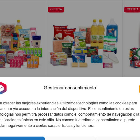
€35,00.
€33,95.
€51,00.
€49,48.
OFERTA
OFERTA
Gestionar consentimiento
e Todo Un Poco
Combo Hogar Completo
Co
a ofrecer las mejores experiencias, utilizamos tecnologías como las cookies para
El
El
El
El
,30
€44,67
€32,80
€30,55
acenar y/o acceder a la información del dispositivo. El consentimiento de estas
precio
precio
precio
precio
nologías nos permitirá procesar datos como el comportamiento de navegación o la
+
-
+
ntificaciones únicas en este sitio. No consentir o retirar el consentimiento, puede
original
actual
original
actual
ctar negativamente a ciertas características y funciones.
era:
es:
era:
es:
€47,30.
€44,67.
€32,80.
€30,55.
OFERTA
OFERTA