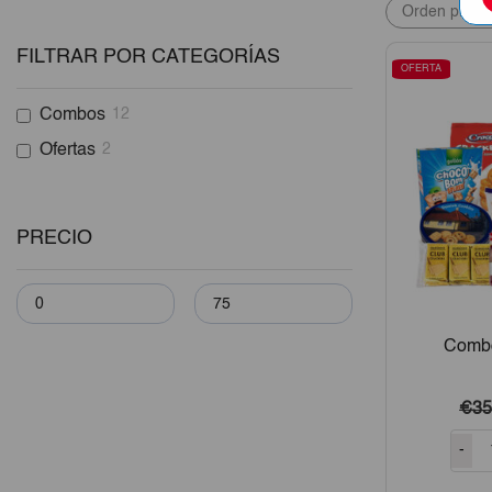
Sur, Güines, San Nic
entrega es de
2 a 5 d
FILTRAR POR CATEGORÍAS
OFERTA
Combos
12
Ofertas
2
PRECIO
Combo
€35
-