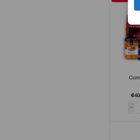
Comb
€40
-