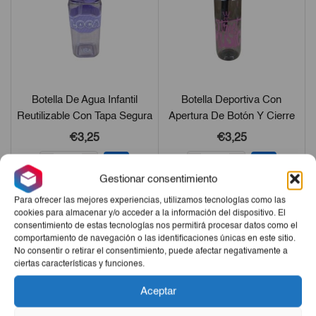
Botella De Agua Infantil
Botella Deportiva Con
Reutilizable Con Tapa Segura
Apertura De Botón Y Cierre
Antiderrame
Seguro
€3,25
€3,25
-
+
-
+
Gestionar consentimiento
Para ofrecer las mejores experiencias, utilizamos tecnologías como las
cookies para almacenar y/o acceder a la información del dispositivo. El
consentimiento de estas tecnologías nos permitirá procesar datos como el
comportamiento de navegación o las identificaciones únicas en este sitio.
No consentir o retirar el consentimiento, puede afectar negativamente a
ciertas características y funciones.
Aceptar