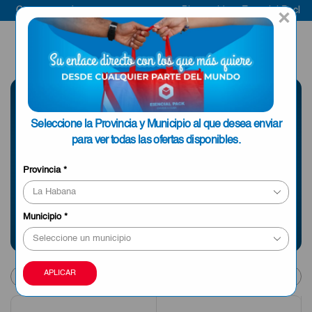
Compra aquí
Bienvenido a Esencial Pack
Co
×
ENVIAR A LA
0
HABANA
SELECCIONE UNA
Seleccione la Provincia y Municipio al que desea enviar
PROVINCIA
para ver todas las ofertas disponibles.
Provincia
*
Información sobre envíos y tiempos de entrega
Municipio
*
Products
APLICAR
per
page