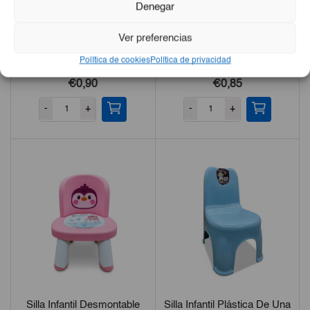
Denegar
Ver preferencias
Peine Con Mango Curvo
Peine Elegante Para Todo
Política de cookies
Política de privacidad
Tipo De Cabellos
€0,90
€0,85
-
+
-
+
Silla Infantil Desmontable
Silla Infantil Plástica De Una