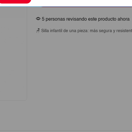
Comprar Ahora
Pieza
Resistente
cantidad
5 personas revisando este producto ahora
🪑 Silla infantil de una pieza: más segura y resisten