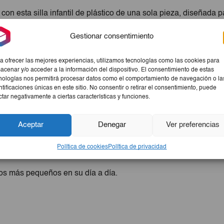
n esta silla infantil de plástico de una sola pieza, diseñada p
Gestionar consentimiento
es ni ensamblajes, proporciona mayor durabilidad y seguridad en
n con comodidad, mientras que su material ligero facilita move
a ofrecer las mejores experiencias, utilizamos tecnologías como las cookies para
acenar y/o acceder a la información del dispositivo. El consentimiento de estas
nologías nos permitirá procesar datos como el comportamiento de navegación o la
ntificaciones únicas en este sitio. No consentir o retirar el consentimiento, puede
 actividades como comer, jugar o dibujar.
ctar negativamente a ciertas características y funciones.
Aceptar
Denegar
Ver preferencias
Política de cookies
Política de privacidad
los más pequeños en su día a día.