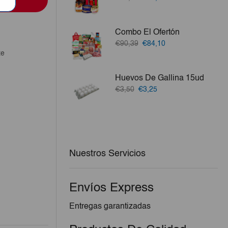
precio
precio
original
actual
era:
es:
Combo El Ofertón
€46,86.
€44,53.
El
El
€90,39
€84,10
precio
precio
te
original
actual
era:
es:
Huevos De Gallina 15ud
€90,39.
€84,10.
El
El
€3,50
€3,25
precio
precio
original
actual
era:
es:
€3,50.
€3,25.
Nuestros Servicios
Envíos Express
Entregas garantizadas