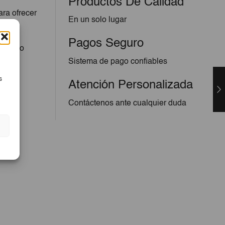
Productos De Calidad
ara ofrecer
En un solo lugar
Pagos Seguro
 el uso
rla
Sistema de pago confiables
s
Atención Personalizada
Contáctenos ante cualquier duda