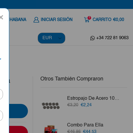
×
0
 A LA HABANA
INICIAR SESIÓN
CARRITO
€0,00
+34 722 81 9063
r
Otros También Compraron
ieza
Estropajo De Acero 10ud
El
El
€3,20
€2,24
precio
precio
original
actual
era:
es:
Combo Para Ella
€3,20.
€2,24.
El
El
€46,86
€44,53