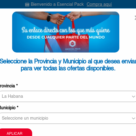
Bienvenido a Esencial Pack
Compra aquí
ENVIAR
SEARCH
INPUT
ONTACTO
Seleccione la Provincia y Municipio al que desea envia
para ver todas las ofertas disponibles.
Silla Infantil Plástica de Una P
rovincia
*
Resistente
€6,50
unicipio
*
Silla
Añadir Al Carrito
Infantil
Plástica
O
de
APLICAR
Una