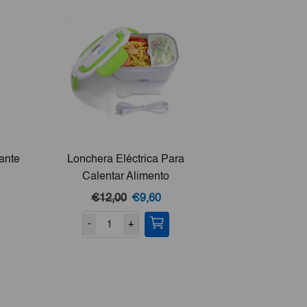
tante
Lonchera Eléctrica Para
Calentar Alimento
El
El
€12,00
€9,60
precio
precio
-
+
original
actual
era:
es:
€12,00.
€9,60.