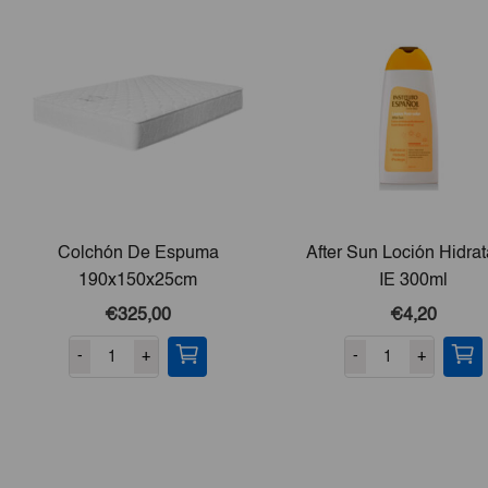
Colchón De Espuma
After Sun Loción Hidra
190x150x25cm
IE 300ml
€325,00
€4,20
-
+
-
+