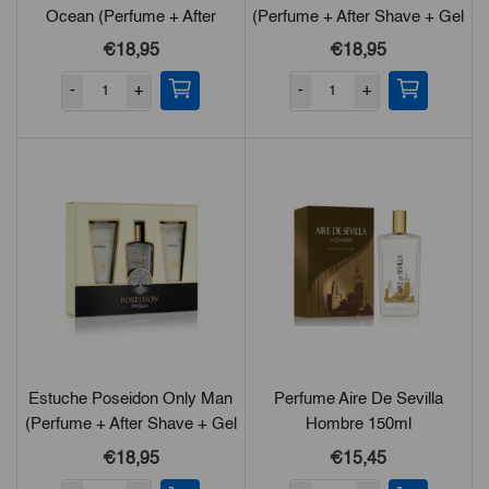
Ocean (Perfume + After
(Perfume + After Shave + Gel
Shave + Gel De Ducha)
De Ducha)
€18,95
€18,95
-
+
-
+
Estuche Poseidon Only Man
Perfume Aire De Sevilla
(Perfume + After Shave + Gel
Hombre 150ml
De Ducha)
€18,95
€15,45