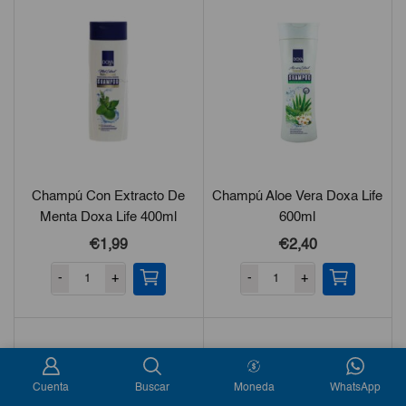
Champú Con Extracto De
Champú Aloe Vera Doxa Life
Menta Doxa Life 400ml
600ml
€
1,99
€
2,40
-
+
-
+
Cuenta
Buscar
Moneda
WhatsApp