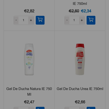
IE 750ml
El
El
€2,82
€2,60
€2,34
precio
precio
-
+
-
+
original
actual
era:
es:
€2,60.
€2,34.
Gel De Ducha Natura IE 750
Gel De Ducha Urea IE 750ml
Ml
€2,47
€2,66