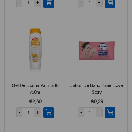
-
+
-
+
Gel De Ducha Vainilla IE
Jabón De Baño Panel Love
750ml
Story
€2,60
€0,39
-
+
-
+