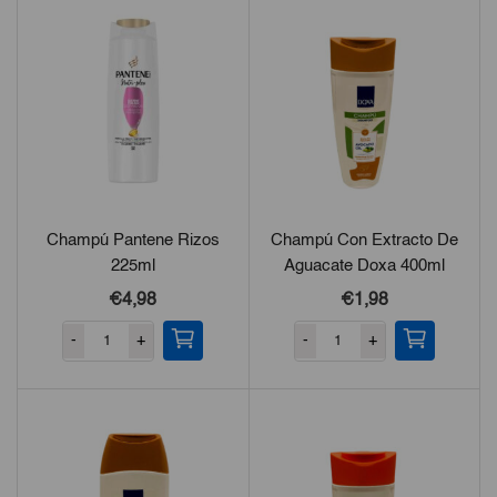
Champú Pantene Rizos
Champú Con Extracto De
225ml
Aguacate Doxa 400ml
€
4,98
€
1,98
-
+
-
+