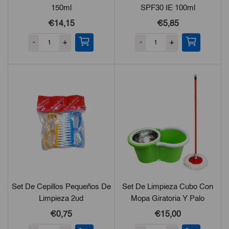
150ml
SPF30 IE 100ml
€14,15
€5,85
-
+
-
+
Set De Cepillos Pequeños De
Set De Limpieza Cubo Con
Limpieza 2ud
Mopa Giratoria Y Palo
Incluido
€0,75
€15,00