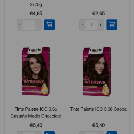
2x75g
€
4,85
€
2,65
-
+
-
+
Tinte Palette ICC 3.65
Tinte Palette ICC 3.68 Caoba
Castaño Medio Chocolate
€
5,40
€
5,40