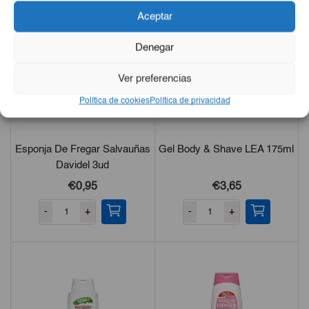
Aceptar
Denegar
Ver preferencias
Política de cookies
Política de privacidad
Esponja De Fregar Salvauñas
Gel Body & Shave LEA 175ml
Davidel 3ud
€0,95
€3,65
-
+
-
+