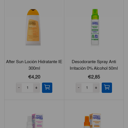
After Sun Loción Hidratante IE
Desodorante Spray Anti
300ml
Irritación 0% Alcohol 50ml
€4,20
€2,85
-
+
-
+