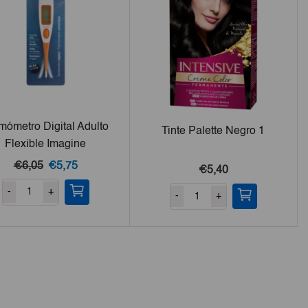
mómetro Digital Adulto
Tinte Palette Negro 1
Flexible Imagine
El
El
€6,05
€5,75
€5,40
precio
precio
-
+
-
+
original
actual
era:
es:
€6,05.
€5,75.