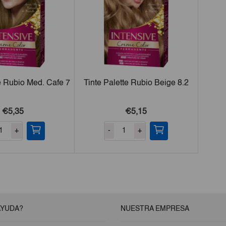
te Rubio Med. Cafe 7
Tinte Palette Rubio Beige 8.2
€5,35
€5,15
+
-
+
AYUDA?
NUESTRA EMPRESA