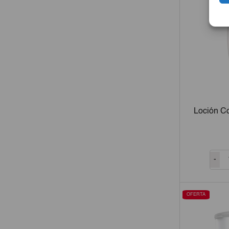
Loción C
-
OFERTA