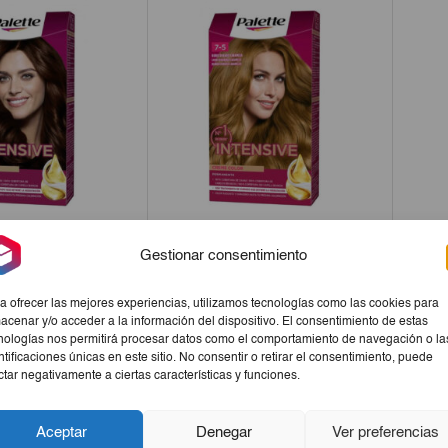
tte ICC 4.6 Castaño
Tinte Palette ICC 7.5 Rubio
Champ
Gestionar consentimiento
Marrón
Dorado Caramelo
a ofrecer las mejores experiencias, utilizamos tecnologías como las cookies para
€5,40
€5,40
acenar y/o acceder a la información del dispositivo. El consentimiento de estas
nologías nos permitirá procesar datos como el comportamiento de navegación o la
+
-
+
ntificaciones únicas en este sitio. No consentir o retirar el consentimiento, puede
ctar negativamente a ciertas características y funciones.
Aceptar
Denegar
Ver preferencias