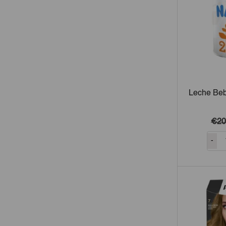
Leche Beb
€20
-