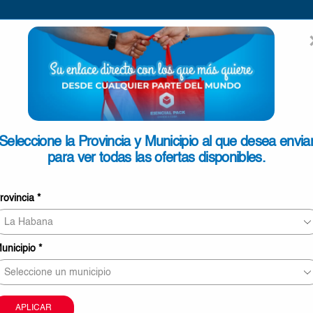
ENVIAR
SEARCH
INPUT
ONTACTO
Seleccione la Provincia y Municipio al que desea envia
para ver todas las ofertas disponibles.
SELECCIONE
rovincia
*
unicipio
*
Información sobre envíos y tiempos de entrega
APLICAR