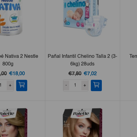
é Nativa 2 Nestle
Pañal Infantil Chelino Talla 2 (3-
Ter
800g
6kg) 28uds
El
El
El
El
,00
€18,00
€7,80
€7,02
precio
precio
precio
precio
+
-
+
original
actual
original
actual
era:
es:
era:
es:
€20,00.
€18,00.
€7,80.
€7,02.