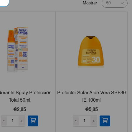
Products
Mostrar
per
page
orante Spray Protección
Protector Solar Aloe Vera SPF30
Total 50ml
IE 100ml
€2,85
€5,85
-
+
-
+