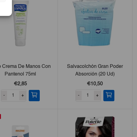
o Crema De Manos Con
Salvacolchón Gran Poder
Pantenol 75ml
Absorción (20 Ud)
€2,85
€10,50
-
+
-
+