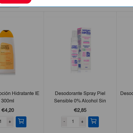
oción Hidratante IE
Desodorante Spray Piel
Desod
300ml
Sensible 0% Alcohol Sin
Aluminio 50ml
€4,20
€2,85
+
-
+