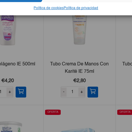
Política de cookies
Política de privacidad
olágeno IE 500ml
Tubo Crema De Manos Con
Tub
Karité IE 75ml
€4,20
€2,80
+
-
+
OFERTA
OFERTA