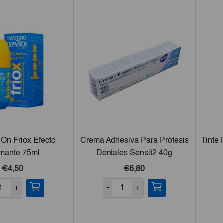
 On Friox Efecto
Crema Adhesiva Para Prótesis
Tinte
mante 75ml
Dentales Sensit2 40g
€4,50
€6,80
+
-
+