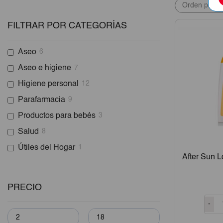
FILTRAR POR CATEGORÍAS
Aseo
6
Aseo e higiene
7
Higiene personal
12
Parafarmacia
9
Productos para bebés
3
Salud
8
Útiles del Hogar
1
After Sun L
PRECIO
-