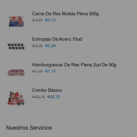
Carne De Res Molida Plena 500g
El
El
€3,65
€3,15
precio
precio
original
actual
era:
es:
Estropajo De Acero 10ud
€3,65.
€3,15.
El
El
€3,20
€2,24
precio
precio
original
actual
era:
es:
Hamburguesas De Res Plena 2ud De 90g
€3,20.
€2,24.
El
El
€1,25
€1,15
precio
precio
original
actual
era:
es:
Combo Básico
€1,25.
€1,15.
El
El
€56,76
€52,72
precio
precio
original
actual
era:
es:
€56,76.
€52,72.
Nuestros Servicios