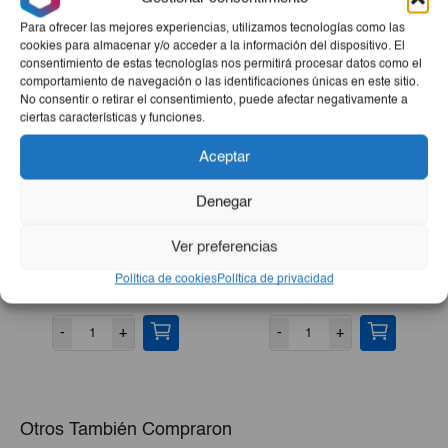
Productos Relacionados
Para ofrecer las mejores experiencias, utilizamos tecnologías como las
cookies para almacenar y/o acceder a la información del dispositivo. El
consentimiento de estas tecnologías nos permitirá procesar datos como el
comportamiento de navegación o las identificaciones únicas en este sitio.
No consentir o retirar el consentimiento, puede afectar negativamente a
ciertas características y funciones.
Aceptar
Denegar
Recogedor
Gel De Ducha
Ver preferencias
Lactoadvance IE 750ml
Política de cookies
Política de privacidad
El
El
€2,50
€2,60
€2,34
precio
precio
-
+
-
+
original
actual
era:
es:
€2,60.
€2,34.
Otros También Compraron