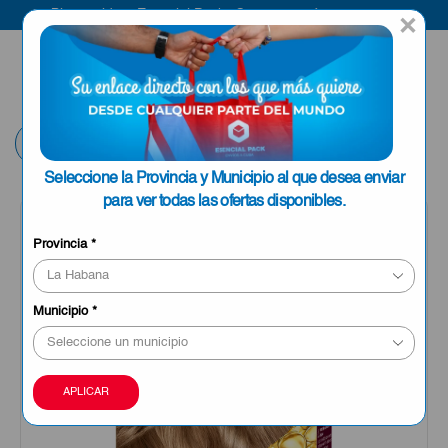
Bienvenido a Esencial Pack
Compra aquí
×
ENVIAR A LA
0
HABANA
Volver
Seleccione la Provincia y Municipio al que desea enviar
para ver todas las ofertas disponibles.
Provincia
*
Municipio
*
APLICAR