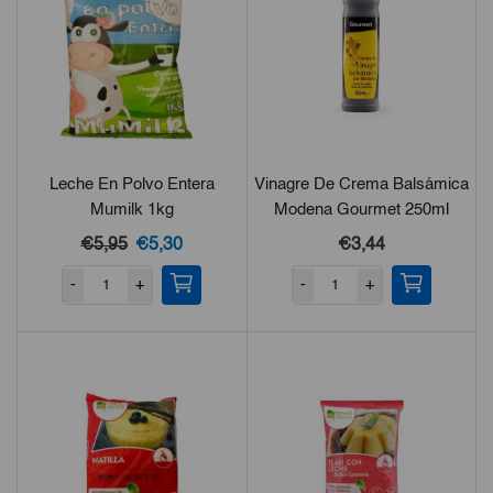
Leche En Polvo Entera
Vinagre De Crema Balsámica
Mumilk 1kg
Modena Gourmet 250ml
El
El
€5,95
€5,30
€3,44
precio
precio
-
+
-
+
original
actual
era:
es:
€5,95.
€5,30.