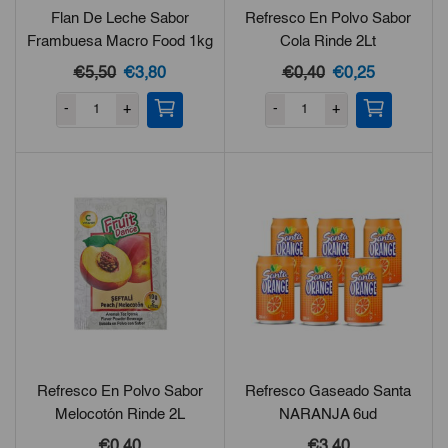
Flan De Leche Sabor
Refresco En Polvo Sabor
Frambuesa Macro Food 1kg
Cola Rinde 2Lt
El
El
El
El
€
5,50
€
3,80
€
0,40
€
0,25
precio
precio
precio
precio
-
+
-
+
original
actual
original
actual
era:
es:
era:
es:
€5,50.
€3,80.
€0,40.
€0,25.
Refresco En Polvo Sabor
Refresco Gaseado Santa
Melocotón Rinde 2L
NARANJA 6ud
€
0,40
€
3,40