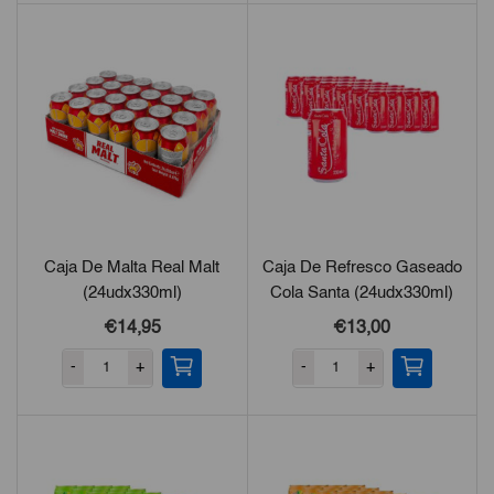
Caja De Malta Real Malt
Caja De Refresco Gaseado
(24udx330ml)
Cola Santa (24udx330ml)
€
14,95
€
13,00
-
+
-
+