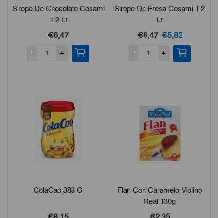
Sirope De Chocolate Cosami
Sirope De Fresa Cosami 1.2
1.2 Lt
Lt
El
El
€
6,47
€
6,47
€
5,82
precio
precio
-
+
-
+
original
actual
era:
es:
€6,47.
€5,82.
ColaCao 383 G
Flan Con Caramelo Molino
Real 130g
€
8,15
€
2,35