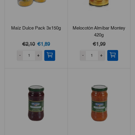
Maíz Dulce Pack 3x150g
Melocotón Almíbar Montey
420g
El
El
€2,10
€1,89
€1,99
precio
precio
-
+
-
+
original
actual
era:
es:
€2,10.
€1,89.