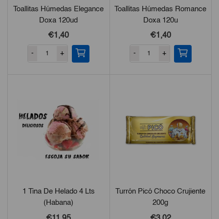
Toallitas Húmedas Elegance
Toallitas Húmedas Romance
Doxa 120ud
Doxa 120u
€1,40
€1,40
-
+
-
+
1 Tina De Helado 4 Lts
Turrón Picó Choco Crujiente
(Habana)
200g
€11,95
€3,02