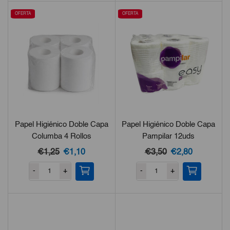
OFERTA
OFERTA
Papel Higiénico Doble Capa
Papel Higiénico Doble Capa
Columba 4 Rollos
Pampilar 12uds
El
El
El
El
€1,25
€1,10
€3,50
€2,80
precio
precio
precio
precio
-
+
-
+
original
actual
original
actual
era:
es:
era:
es:
€1,25.
€1,10.
€3,50.
€2,80.