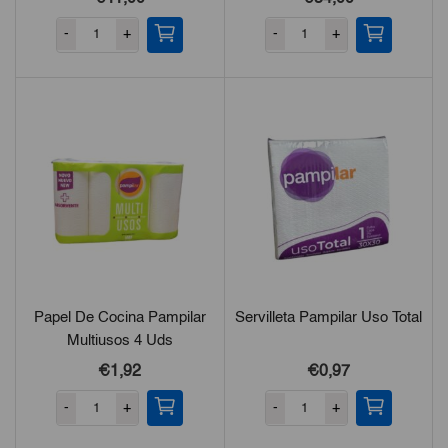
-
+
-
+
Papel De Cocina Pampilar
Servilleta Pampilar Uso Total
Multiusos 4 Uds
€1,92
€0,97
-
+
-
+