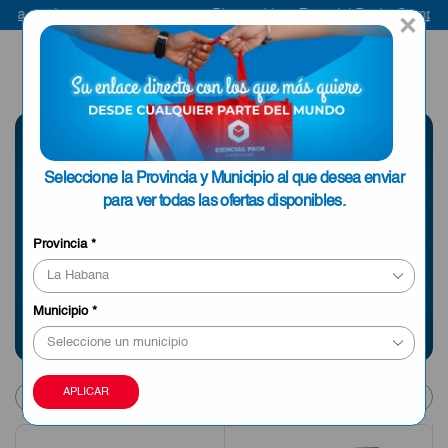
Bienvenido a Esencial Pack
Compra aquí
×
ENVIAR A LA
0
HABANA
SELECCIONE UNA
Seleccione la Provincia y Municipio al que desea enviar
PROVINCIA
para ver todas las ofertas disponibles.
Provincia
*
Información sobre envíos y tiempos de entrega
Municipio
*
Categoría no encontrada o cookie no definida
Products
APLICAR
per
page