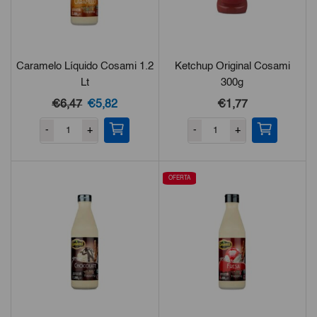
Caramelo Líquido Cosami 1.2
Ketchup Original Cosami
Lt
300g
El
El
€
6,47
€
5,82
€
1,77
precio
precio
-
+
-
+
original
actual
era:
es:
€6,47.
€5,82.
OFERTA