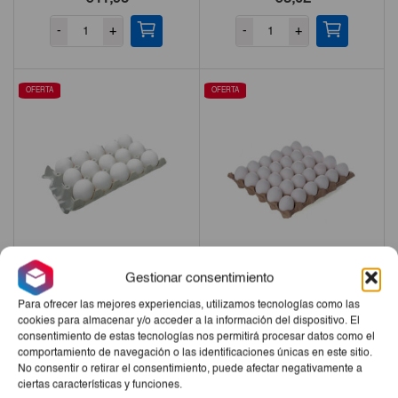
-
+
-
+
OFERTA
OFERTA
Gestionar consentimiento
Huevos De Gallina 15ud
Huevos De Gallina 30ud
Para ofrecer las mejores experiencias, utilizamos tecnologías como las
cookies para almacenar y/o acceder a la información del dispositivo. El
El
El
El
El
€3,50
€3,25
€6,25
€5,98
consentimiento de estas tecnologías nos permitirá procesar datos como el
precio
precio
precio
precio
comportamiento de navegación o las identificaciones únicas en este sitio.
-
+
-
+
No consentir o retirar el consentimiento, puede afectar negativamente a
original
actual
original
actual
ciertas características y funciones.
era:
es:
era:
es: