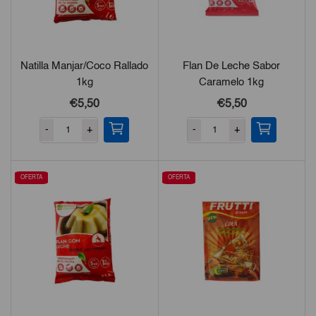
Natilla Manjar/Coco Rallado
Flan De Leche Sabor
1kg
Caramelo 1kg
€
5,50
€
5,50
-
+
-
+
OFERTA
OFERTA