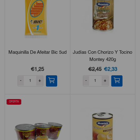
Maquinilla De Afeitar Bic 5ud
Judías Con Chorizo Y Tocino
Montey 420g
El
El
€1,25
€2,45
€2,33
precio
precio
-
+
-
+
original
actual
era:
es:
€2,45.
€2,33.
OFERTA