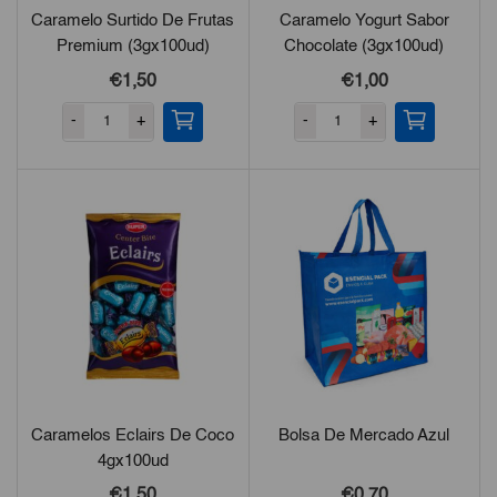
Caramelo Surtido De Frutas
Caramelo Yogurt Sabor
Premium (3gx100ud)
Chocolate (3gx100ud)
€
1,50
€
1,00
-
+
-
+
Caramelos Eclairs De Coco
Bolsa De Mercado Azul
4gx100ud
€
1,50
€
0,70