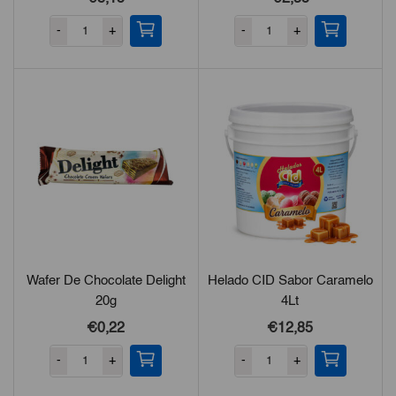
-
+
-
+
Wafer De Chocolate Delight
Helado CID Sabor Caramelo
20g
4Lt
€
0,22
€
12,85
-
+
-
+