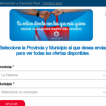
sencial Pack
Compra aquí
ENVIAR
SEARCH
INPUT
ONTACTO
Seleccione la Provincia y Municipio al que desea envia
para ver todas las ofertas disponibles.
Sal Yodada Gourmet 1Kg
rovincia
*
€1,22
3 personas revisando este producto ahora
unicipio
*
Este producto puede ser entregado en Pinar del Rí
Mayabeque, La Habana, Matanzas, Cienfuegos, Vill
Sancti Spíritus.
La imagen sólo tiene carácter meramente orientati
APLICAR