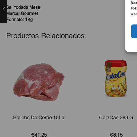
tec
Sal Yodada Mesa
ide
Marca: Gourmet
afe
Formato: 1Kg
Productos Relacionados
Boliche De Cerdo 15Lb
ColaCao 383 G
€41,25
€8,15