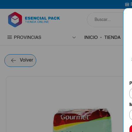
Bienvenido a E
PROVINCIAS
INICIO
TIENDA
C
Volver
P
M