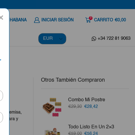
×
0
 A LA HABANA
INICIAR SESIÓN
CARRITO
€0,00
+34 722 81 9063
r
Otros También Compraron
Combo Mi Postre
El
El
€29,30
€28,42
precio
precio
o, Artemisa,
original
actual
a Clara y
era:
es:
Todo Listo En Un 2×3
€29,30.
€28,42.
vo.
El
El
€59,00
€56,24