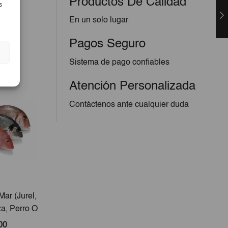
Productos De Calidad
s
En un solo lugar
Pagos Seguro
Sistema de pago confiables
Atención Personalizada
Contáctenos ante cualquier duda
ar (Jurel,
Tarta Sensación
Pescad
a, Perro O
 10lb
00
€26,00