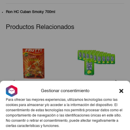
Ron HC Cuban Smoky 700ml
Productos Relacionados
Gestionar consentimiento
Refresco En Polvo Sabor
Caja De Refresco Gaseado
Para ofrecer las mejores experiencias, utilizamos tecnologías como las
Cola Rinde 2Lt
Santa Limón (24udx330ml)
cookies para almacenar y/o acceder a la información del dispositivo. El
consentimiento de estas tecnologías nos permitirá procesar datos como el
El
El
€0,40
€0,25
€13,00
comportamiento de navegación o las identificaciones únicas en este sitio.
precio
precio
No consentir o retirar el consentimiento, puede afectar negativamente a
-
+
-
+
ciertas características y funciones.
original
actual