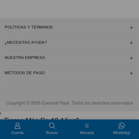
POLÍTICAS Y TÉRMINOS
¿NECESITAS AYUDA?
NUESTRA EMPRESA
MÉTODOS DE PAGO
Copyright © 2026 Esencial Pack. Todos los derechos reservados
!
¿Tienes Más De 18 Años?
Este producto está disponible solo para mayores de 18 años.
Cuenta
Buscar
Moneda
WhatsApp
Sí
No