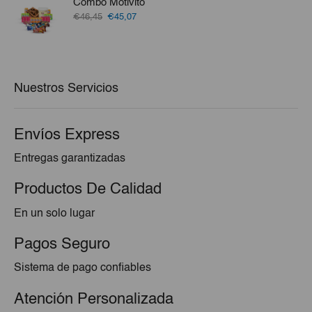
Combo Motivito
€7,80.
€7,02.
El
El
€46,45
€45,07
precio
precio
original
actual
era:
es:
€46,45.
€45,07.
Nuestros Servicios
Envíos Express
Entregas garantizadas
Productos De Calidad
En un solo lugar
Pagos Seguro
Sistema de pago confiables
Atención Personalizada