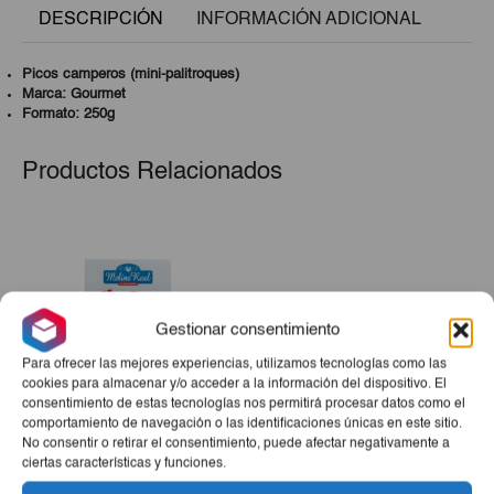
DESCRIPCIÓN
INFORMACIÓN ADICIONAL
Picos camperos (mini-palitroques)
Marca: Gourmet
Formato: 250g
Productos Relacionados
Gestionar consentimiento
Para ofrecer las mejores experiencias, utilizamos tecnologías como las
cookies para almacenar y/o acceder a la información del dispositivo. El
consentimiento de estas tecnologías nos permitirá procesar datos como el
comportamiento de navegación o las identificaciones únicas en este sitio.
Flan Con Caramelo Molino
No consentir o retirar el consentimiento, puede afectar negativamente a
ciertas características y funciones.
Real 130g