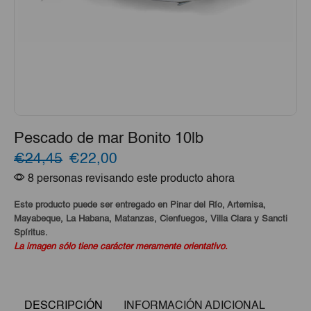
Pescado de mar Bonito 10lb
El
El
€24,45
€22,00
8 personas revisando este producto ahora
precio
precio
original
actual
Este producto puede ser entregado en Pinar del Río, Artemisa,
Mayabeque, La Habana, Matanzas, Cienfuegos, Villa Clara y Sancti
era:
es:
Spíritus.
La imagen sólo tiene carácter meramente orientativo.
€24,45.
€22,00.
DESCRIPCIÓN
INFORMACIÓN ADICIONAL