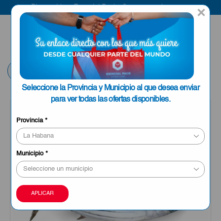
Bienvenido a Esencial Pack
Compra aquí
×
ENVIAR A LA
0
HABANA
Volver
Seleccione la Provincia y Municipio al que desea enviar
para ver todas las ofertas disponibles.
OFERTA
Provincia
*
Municipio
*
APLICAR