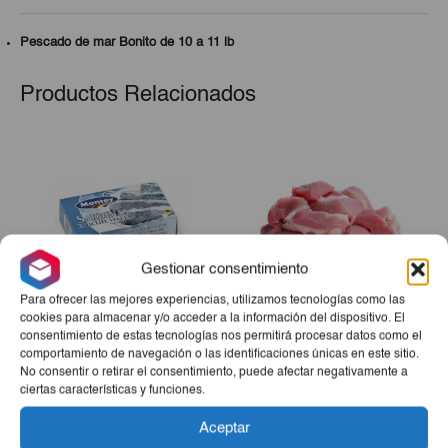
Pescado de mar Bonito de 10 a 11 lb
Productos Relacionados
Gestionar consentimiento
Para ofrecer las mejores experiencias, utilizamos tecnologías como las
cookies para almacenar y/o acceder a la información del dispositivo. El
consentimiento de estas tecnologías nos permitirá procesar datos como el
Sardina Aceite Montey
Carne De Cerdo Troceada
comportamiento de navegación o las identificaciones únicas en este sitio.
125g
3Lb
No consentir o retirar el consentimiento, puede afectar negativamente a
ciertas características y funciones.
€1,55
€8,60
Aceptar
-
+
-
+