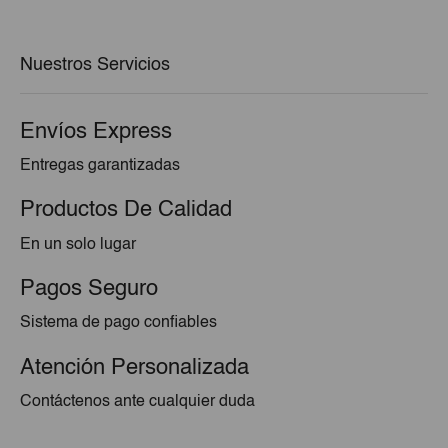
era:
es:
€3,05.
€2,95.
Nuestros Servicios
Envíos Express
Entregas garantizadas
Productos De Calidad
En un solo lugar
Pagos Seguro
Sistema de pago confiables
Atención Personalizada
Contáctenos ante cualquier duda