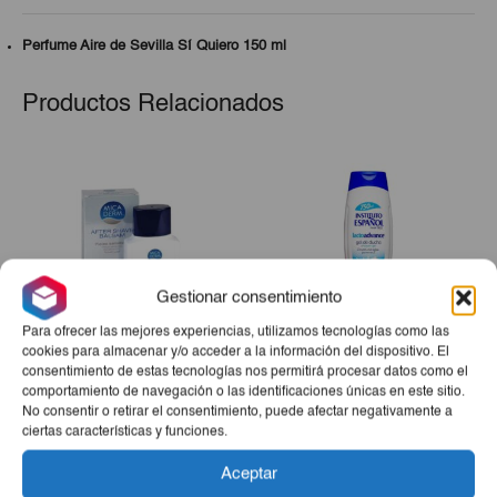
Perfume Aire de Sevilla Sí Quiero 150 ml
Productos Relacionados
Gestionar consentimiento
Para ofrecer las mejores experiencias, utilizamos tecnologías como las
cookies para almacenar y/o acceder a la información del dispositivo. El
consentimiento de estas tecnologías nos permitirá procesar datos como el
After Shave Micaderm
Gel De Ducha
comportamiento de navegación o las identificaciones únicas en este sitio.
Bals. 125cl
Lactoadvance IE 750ml
No consentir o retirar el consentimiento, puede afectar negativamente a
El
El
El
El
€3,72
€3,16
€2,60
€2,34
ciertas características y funciones.
precio
precio
precio
precio
-
+
-
+
Aceptar
original
actual
original
actual