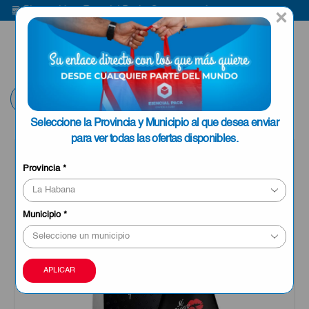
Bienvenido a Esencial Pack
Compra aquí
B
×
ENVIAR A LA
0
HABANA
Volver
Seleccione la Provincia y Municipio al que desea enviar
para ver todas las ofertas disponibles.
Provincia
*
Municipio
*
APLICAR