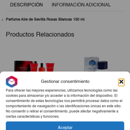
DESCRIPCIÓN
INFORMACIÓN ADICIONAL
Perfume Aire de Sevilla Rosas Blancas 150 ml
Productos Relacionados
Gestionar consentimiento
Para ofrecer las mejores experiencias, utilizamos tecnologías como las
cookies para almacenar y/o acceder a la información del dispositivo. El
consentimiento de estas tecnologías nos permitirá procesar datos como el
Estuche Aire De Sevilla
After Shave Micaderm
comportamiento de navegación o las identificaciones únicas en este sitio.
No consentir o retirar el consentimiento, puede afectar negativamente a
Chica Bonita (Perfume +
Bals. 125cl
ciertas características y funciones.
Gel + Crema)
El
El
€25,00
€3,72
€3,16
precio
precio
Aceptar