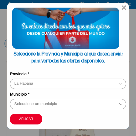
k
Compra aquí
Bienvenido a Esencial Pack
C
×
ENVIAR A LA
0
HABANA
Volver
Seleccione la Provincia y Municipio al que desea enviar
para ver todas las ofertas disponibles.
Provincia
*
Municipio
*
APLICAR