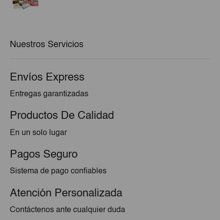
precio
precio
original
actual
era:
es:
€86,34.
€80,17.
Nuestros Servicios
Envíos Express
Entregas garantizadas
Productos De Calidad
En un solo lugar
Pagos Seguro
Sistema de pago confiables
Atención Personalizada
Contáctenos ante cualquier duda