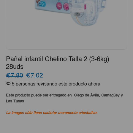
Pañal infantil Chelino Talla 2 (3-6kg)
28uds
El
El
€7,80
€7,02
5 personas revisando este producto ahora
precio
precio
original
actual
Este producto puede ser entregado en Ciego de Ávila, Camagüey y
Las Tunas
era:
es:
La imagen sólo tiene carácter meramente orientativo.
€7,80.
€7,02.