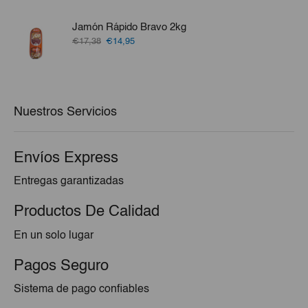
original
actual
era:
es:
Jamón Rápido Bravo 2kg
€17,89.
€16,10.
El
El
€17,38
€14,95
precio
precio
original
actual
era:
es:
€17,38.
€14,95.
Nuestros Servicios
Envíos Express
Entregas garantizadas
Productos De Calidad
En un solo lugar
Pagos Seguro
Sistema de pago confiables