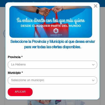
Bienvenido a Esencial Pack
Compra aquí
×
ENVIAR A LA
0
HABANA
Volver
Seleccione la Provincia y Municipio al que desea enviar
para ver todas las ofertas disponibles.
OFERTA
Provincia
*
Municipio
*
APLICAR