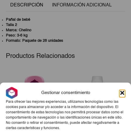
DESCRIPCIÓN
INFORMACIÓN ADICIONAL
Pañal de bebé
Talla 2
Marca: Chelino
Peso:
3-6 kg
Formato: Paquete de 28 unidades
Productos Relacionados
Gestionar consentimiento
Para ofrecer las mejores experiencias, utilizamos tecnologías como las
cookies para almacenar y/o acceder a la información del dispositivo. El
consentimiento de estas tecnologías nos permitirá procesar datos como el
comportamiento de navegación o las identificaciones únicas en este sitio.
No consentir o retirar el consentimiento, puede afectar negativamente a
Silla Infantil Desmontable
Champú Infantil Antipiojos
ciertas características y funciones.