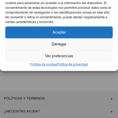
cookies para almacenar y/o acceder a la información del dispositivo. El
consentimiento de estas tecnologías nos permitirá procesar datos como el
comportamiento de navegación o las identificaciones únicas en este sitio.
No consentir o retirar el consentimiento, puede afectar negativamente a
NO SE ENCONTRARON PRODUCTOS
ciertas características y funciones.
Aceptar
Revise la ortografía o busque nuevamente con términos menos
específicos.
Denegar
Volver A La
Ver preferencias
Tienda
Política de cookies
Política de privacidad
POLÍTICAS Y TÉRMINOS
¿NECESITAS AYUDA?