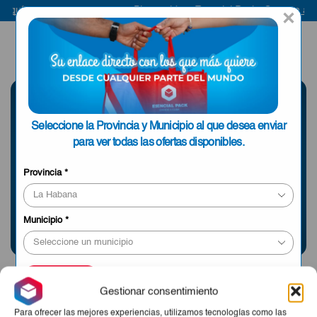
 aquí
Bienvenido a Esencial Pack
Compra aqu
×
ENVIAR A LA
0
HABANA
SELECCIONE UNA
Seleccione la Provincia y Municipio al que desea enviar
PROVINCIA
para ver todas las ofertas disponibles.
Provincia
*
Información sobre envíos y tiempos de entrega
Municipio
*
APLICAR
Gestionar consentimiento
Para ofrecer las mejores experiencias, utilizamos tecnologías como las