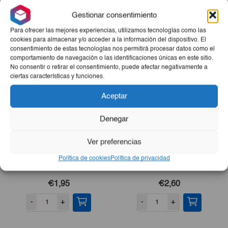
para uso personal o como regalo. Aprovecha esta oportunidad de
adquirir este kit esencial para tu rutina diaria.
Gestionar consentimiento
Productos Relacionados
Para ofrecer las mejores experiencias, utilizamos tecnologías como las
cookies para almacenar y/o acceder a la información del dispositivo. El
consentimiento de estas tecnologías nos permitirá procesar datos como el
comportamiento de navegación o las identificaciones únicas en este sitio.
No consentir o retirar el consentimiento, puede afectar negativamente a
ciertas características y funciones.
Aceptar
Denegar
Ver preferencias
Desodorante Avena Roll
Gel De Ducha Vainilla IE
Política de cookies
Política de privacidad
On IE 75 Ml
750ml
€1,95
€2,60
-
+
-
+