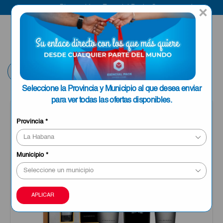
Bienvenido a Esencial Pack
Compra aquí
×
ENVIAR A LA
0
HABANA
Volver
Seleccione la Provincia y Municipio al que desea enviar
para ver todas las ofertas disponibles.
Provincia
*
Municipio
*
APLICAR