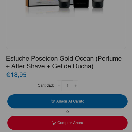
Estuche Poseidon Gold Ocean (Perfume
+ After Shave + Gel de Ducha)
€18,95
Estuche
Poseidon
Gold
Ocean
Añadir Al Carrito
(Perfume
+
O
After
Shave
Comprar Ahora
+
Gel