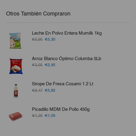
Otros También Compraron
Leche En Polvo Entera Mumilk 1kg
El
El
€5,95
€5,30
precio
precio
original
actual
era:
es:
Arroz Blanco Óptimo Columba 5Lb
€5,95.
€5,30.
El
El
€3,05
€2,95
precio
precio
original
actual
era:
es:
Sirope De Fresa Cosami 1.2 Lt
€3,05.
€2,95.
El
El
€6,47
€5,82
precio
precio
original
actual
era:
es:
Picadillo MDM De Pollo 450g
€6,47.
€5,82.
El
El
€1,20
€1,05
precio
precio
original
actual
era:
es: