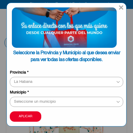
Bienvenido a Esencial Pack
Compra aquí
×
ENVIAR A LA
0
HABANA
Volver
Seleccione la Provincia y Municipio al que desea enviar
para ver todas las ofertas disponibles.
Provincia
*
Municipio
*
APLICAR