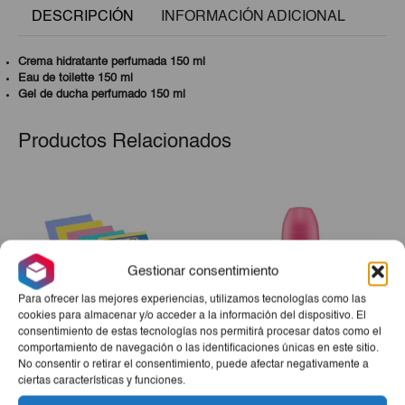
DESCRIPCIÓN
INFORMACIÓN ADICIONAL
Crema hidratante perfumada 150 ml
Eau de toilette 150 ml
Gel de ducha perfumado 150 ml
Productos Relacionados
Gestionar consentimiento
Para ofrecer las mejores experiencias, utilizamos tecnologías como las
cookies para almacenar y/o acceder a la información del dispositivo. El
consentimiento de estas tecnologías nos permitirá procesar datos como el
comportamiento de navegación o las identificaciones únicas en este sitio.
Bayetas Multiusos 6 Ud
Desodorante Rosa
No consentir o retirar el consentimiento, puede afectar negativamente a
ciertas características y funciones.
Mosqueta Roll On IE 75 Ml