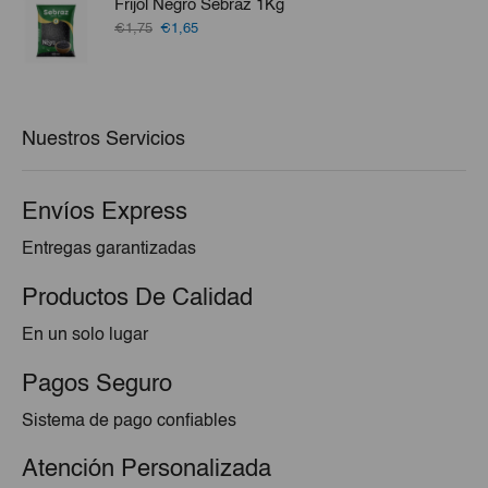
Frijol Negro Sebraz 1Kg
€0,40.
€0,25.
El
El
€1,75
€1,65
precio
precio
original
actual
era:
es:
€1,75.
€1,65.
Nuestros Servicios
Envíos Express
Entregas garantizadas
Productos De Calidad
En un solo lugar
Pagos Seguro
Sistema de pago confiables
Atención Personalizada