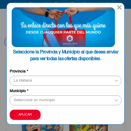
Bienvenido a Esencial Pack
Compra aquí
×
ENVIAR A LA
0
HABANA
Volver
Seleccione la Provincia y Municipio al que desea enviar
para ver todas las ofertas disponibles.
OFERTA
Provincia
*
Municipio
*
APLICAR