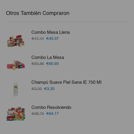
Otros También Compraron
Combo Mesa Llena
El
El
€47,44
€45,07
precio
precio
original
actual
era:
es:
Combo La Mesa
€47,44.
€45,07.
El
El
€65,86
€60,93
precio
precio
original
actual
era:
es:
Champú Suave Piel Sana IE 750 Ml
€65,86.
€60,93.
El
El
€3,50
€3,20
precio
precio
original
actual
era:
es:
Combo Resolviendo
€3,50.
€3,20.
El
El
€68,75
€64,17
precio
precio
original
actual
era:
es: