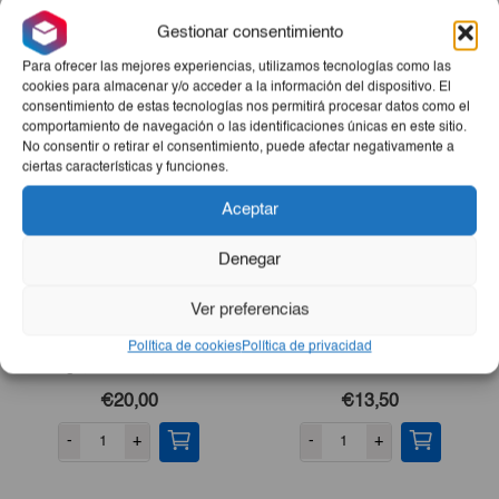
directamente la venta de los productos.
Gestionar consentimiento
Productos Relacionados
Para ofrecer las mejores experiencias, utilizamos tecnologías como las
cookies para almacenar y/o acceder a la información del dispositivo. El
consentimiento de estas tecnologías nos permitirá procesar datos como el
comportamiento de navegación o las identificaciones únicas en este sitio.
No consentir o retirar el consentimiento, puede afectar negativamente a
ciertas características y funciones.
Aceptar
Denegar
Ver preferencias
Pescado De Mar (Jurel,
Pescado De Mar Pargo 5lb
Política de cookies
Política de privacidad
Pargo, Merluza, Perro O
Bonito) 10lb
€20,00
€13,50
-
+
-
+