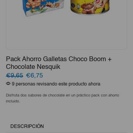
Pack Ahorro Galletas Choco Boom +
Chocolate Nesquik
El
El
€9,65
€6,75
9 personas revisando este producto ahora
precio
precio
original
actual
Disfruta dos sabores de chocolate en un práctico pack con ahorro
incluido.
era:
es:
€9,65.
€6,75.
DESCRIPCIÓN