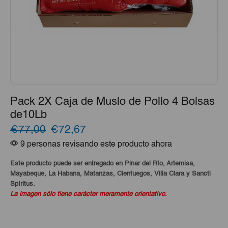
Pack 2X Caja de Muslo de Pollo 4 Bolsas
de10Lb
El
El
€77,00
€72,67
9 personas revisando este producto ahora
precio
precio
original
actual
Este producto puede ser entregado en Pinar del Río, Artemisa,
Mayabeque, La Habana, Matanzas, Cienfuegos, Villa Clara y Sancti
era:
es:
Spíritus.
La imagen sólo tiene carácter meramente orientativo.
€77,00.
€72,67.