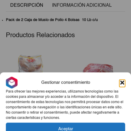
DESCRIPCIÓN
INFORMACIÓN ADICIONAL
Pack de 2 Caja de Muslo de Pollo 4 Bolsas 10 Lb c/u
Productos Relacionados
Gestionar consentimiento
Para ofrecer las mejores experiencias, utilizamos tecnologías como las
cookies para almacenar y/o acceder a la información del dispositivo. El
consentimiento de estas tecnologías nos permitirá procesar datos como el
Pechuga De Pollo Sin Piel
Bola De Res 3Lb
comportamiento de navegación o las identificaciones únicas en este sitio.
No consentir o retirar el consentimiento, puede afectar negativamente a
Y Sin Hueso Bolsa 2Kg
ciertas características y funciones.
€13,55
€15,65
Aceptar