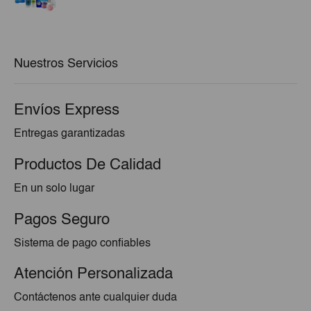
precio
precio
original
actual
era:
es:
€44,84.
€43,50.
Nuestros Servicios
Envíos Express
Entregas garantizadas
Productos De Calidad
En un solo lugar
Pagos Seguro
Sistema de pago confiables
Atención Personalizada
Contáctenos ante cualquier duda