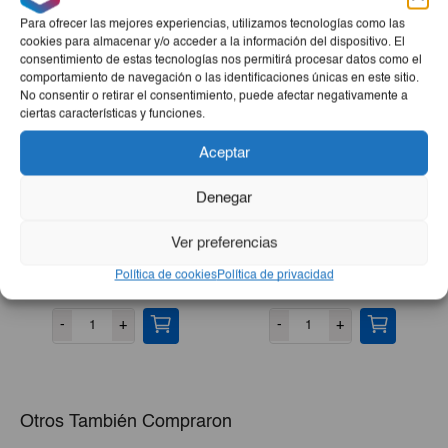
Para ofrecer las mejores experiencias, utilizamos tecnologías como las
cookies para almacenar y/o acceder a la información del dispositivo. El
consentimiento de estas tecnologías nos permitirá procesar datos como el
comportamiento de navegación o las identificaciones únicas en este sitio.
No consentir o retirar el consentimiento, puede afectar negativamente a
ciertas características y funciones.
Aceptar
Denegar
Refresco Gaseado Santa
Flan De Leche Sabor
Ver preferencias
COLA 6ud
Caramelo 1kg
Política de cookies
Política de privacidad
€3,40
€5,50
-
+
-
+
Otros También Compraron