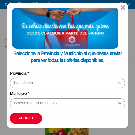
nido a Esencial Pack
Compra aquí
Bienvenido
×
ENVIAR A LA
0
HABANA
Volver
Seleccione la Provincia y Municipio al que desea enviar
para ver todas las ofertas disponibles.
Provincia
*
Municipio
*
APLICAR