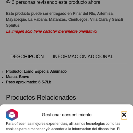
3 personas revisando este producto ahora
Este producto puede ser entregado en Pinar del Río, Artemisa,
Mayabeque, La Habana, Matanzas, Cienfuegos, Villa Clara y Sancti
Spíritus.
La imagen sólo tiene carácter meramente orientativo.
DESCRIPCIÓN
INFORMACIÓN ADICIONAL
Producto: Lomo Especial Ahumado
Marca: Bravo
Peso aproximado: 6.5-7Lb
Productos Relacionados
Gestionar consentimiento
Para ofrecer las mejores experiencias, utilizamos tecnologías como las
cookies para almacenar y/o acceder a la información del dispositivo. El