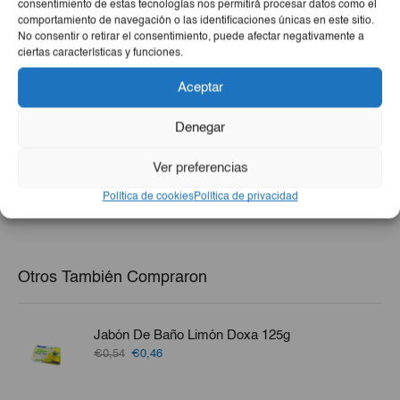
consentimiento de estas tecnologías nos permitirá procesar datos como el
comportamiento de navegación o las identificaciones únicas en este sitio.
No consentir o retirar el consentimiento, puede afectar negativamente a
ciertas características y funciones.
Aceptar
Refresco Gaseado Santa
Pescado De Mar (Jurel,
Denegar
COLA 6ud
Pargo, Merluza, Perro O
Bonito) 10lb
€3,40
€20,00
Ver preferencias
-
+
-
+
Política de cookies
Política de privacidad
Otros También Compraron
Jabón De Baño Limón Doxa 125g
El
El
€0,54
€0,46
precio
precio
original
actual