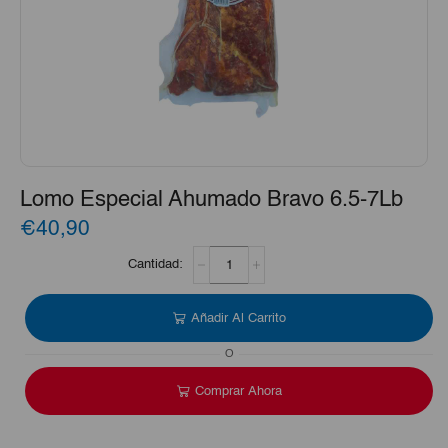
Lomo Especial Ahumado Bravo 6.5-7Lb
€40,90
Lomo
Especial
Ahumado
Bravo
Añadir Al Carrito
6.5-
7Lb
O
cantidad
Comprar Ahora