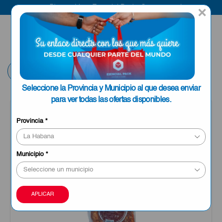
Bienvenido a Esencial Pack
Compra aquí
×
ENVIAR A LA
0
HABANA
Volver
Seleccione la Provincia y Municipio al que desea enviar
para ver todas las ofertas disponibles.
Provincia
*
Municipio
*
APLICAR