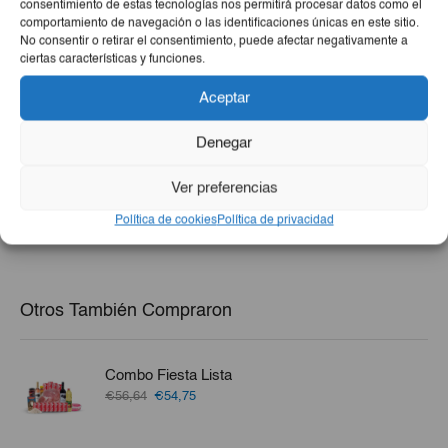
consentimiento de estas tecnologías nos permitirá procesar datos como el
comportamiento de navegación o las identificaciones únicas en este sitio.
No consentir o retirar el consentimiento, puede afectar negativamente a
ciertas características y funciones.
Aceptar
Flan De Leche Sabor
Huevos De Gallina 15ud
Denegar
Caramelo 1kg
El
El
€5,50
€3,50
€3,25
Ver preferencias
precio
precio
-
+
-
+
Política de cookies
Política de privacidad
original
actual
era:
es:
€3,50.
€3,25.
Otros También Compraron
Combo Fiesta Lista
El
El
€56,64
€54,75
precio
precio
original
actual