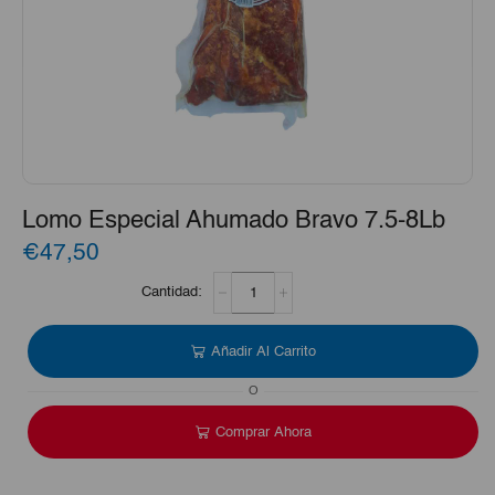
Lomo Especial Ahumado Bravo 7.5-8Lb
€47,50
Lomo
Especial
Ahumado
Bravo
Añadir Al Carrito
7.5-
8Lb
O
cantidad
Comprar Ahora