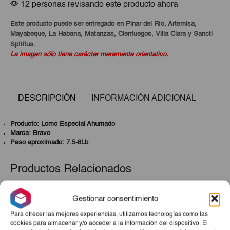
12 personas revisando este producto ahora
Este producto puede ser entregado en Pinar del Río, Artemisa,
Mayabeque, La Habana, Matanzas, Cienfuegos, Villa Clara y Sancti
Spíritus.
La imagen sólo tiene carácter meramente orientativo.
DESCRIPCIÓN
INFORMACIÓN ADICIONAL
Producto: Lomo Especial Ahumado
Marca: Bravo
Peso aproximado: 7.5-8Lb
Productos Relacionados
Gestionar consentimiento
Para ofrecer las mejores experiencias, utilizamos tecnologías como las
cookies para almacenar y/o acceder a la información del dispositivo. El