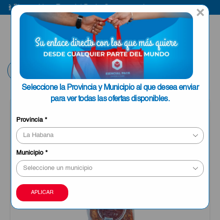
Bienvenido a Esencial Pack
Compra aquí
Bi
×
ENVIAR A LA
0
HABANA
Volver
Seleccione la Provincia y Municipio al que desea enviar
para ver todas las ofertas disponibles.
Provincia
*
Municipio
*
APLICAR