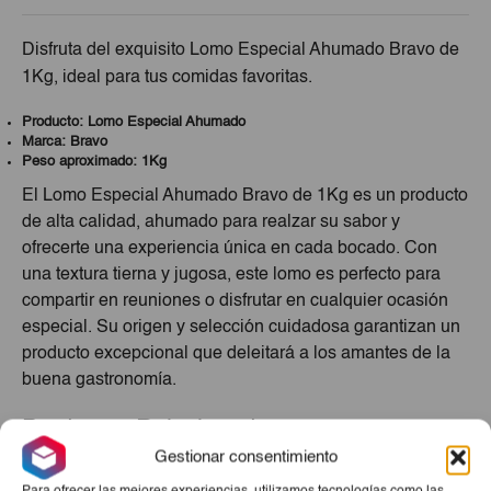
Disfruta del exquisito Lomo Especial Ahumado Bravo de
1Kg, ideal para tus comidas favoritas.
Producto: Lomo Especial Ahumado
Marca: Bravo
Peso aproximado: 1Kg
El Lomo Especial Ahumado Bravo de 1Kg es un producto
de alta calidad, ahumado para realzar su sabor y
ofrecerte una experiencia única en cada bocado. Con
una textura tierna y jugosa, este lomo es perfecto para
compartir en reuniones o disfrutar en cualquier ocasión
especial. Su origen y selección cuidadosa garantizan un
producto excepcional que deleitará a los amantes de la
buena gastronomía.
Productos Relacionados
Gestionar consentimiento