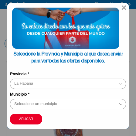
al Pack
Compra aquí
Bienvenido a Esencial P
×
ENVIAR A LA
0
HABANA
Volver
Seleccione la Provincia y Municipio al que desea enviar
para ver todas las ofertas disponibles.
Provincia
*
Municipio
*
APLICAR