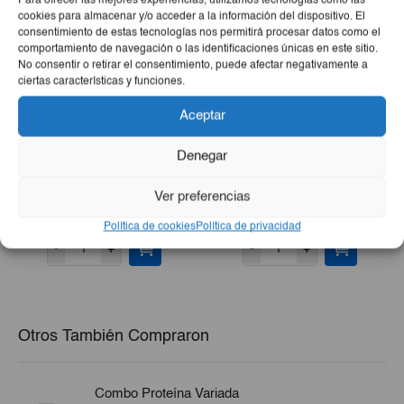
Para ofrecer las mejores experiencias, utilizamos tecnologías como las
cookies para almacenar y/o acceder a la información del dispositivo. El
consentimiento de estas tecnologías nos permitirá procesar datos como el
comportamiento de navegación o las identificaciones únicas en este sitio.
No consentir o retirar el consentimiento, puede afectar negativamente a
ciertas características y funciones.
Aceptar
Denegar
Cocktail 5 Frutas Montey
Refresco Gaseado Santa
420g
COLA 6ud
Ver preferencias
€2,20
€3,40
Política de cookies
Política de privacidad
-
+
-
+
Otros También Compraron
Combo Proteína Variada