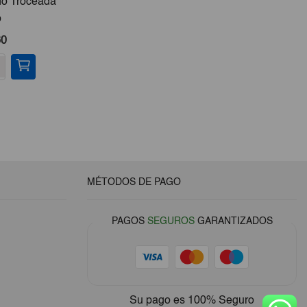
do Troceada
Huevos De Gallina 15ud
Tar
b
El
El
60
€3,50
€3,25
precio
precio
-
+
-
original
actual
era:
es:
€3,50.
€3,25.
MÉTODOS DE PAGO
PAGOS
SEGUROS
GARANTIZADOS
Su pago es
100% Seguro