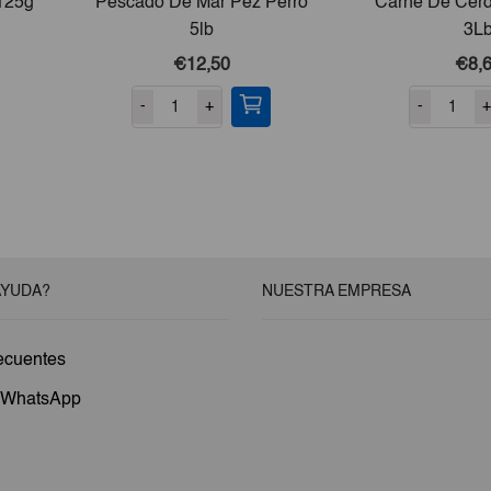
 125g
Pescado De Mar Pez Perro
Carne De Cer
5lb
3L
€12,50
€8,
-
+
-
+
AYUDA?
NUESTRA EMPRESA
ecuentes
a WhatsApp