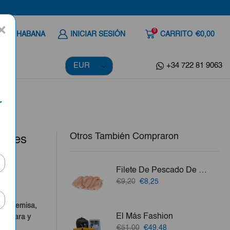
×
0
 A LA HABANA
INICIAR SESIÓN
CARRITO
€0,00
+34 722 81 9063
r
Otros También Compraron
alles
Filete De Pescado De Mar (Jurel, Aguají, Merluza, Perro O Bonito) 3lb
El
El
€9,20
€8,25
a
precio
precio
original
actual
o, Artemisa,
era:
es:
El Más Fashion
a Clara y
€9,20.
€8,25.
El
El
€51,00
€49,48