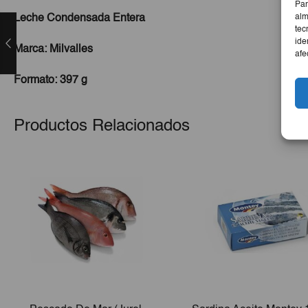
Par
alm
Leche Condensada Entera
tec
ide
Marca: Milvalles
afe
Formato: 397 g
Productos Relacionados