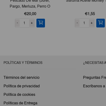
Pescado De Mar (Jurel,
Sardina Aceite Montey
Pargo, Merluza, Perro O
Bonito) 10lb
€20,00
€1,55
-
+
-
+
POLÍTICAS Y TÉRMINOS
¿NECESITAS 
Términos del servicio
Preguntas Fr
Política de privacidad
Escríbanos 
Política de cookies
Políticas de Entrega