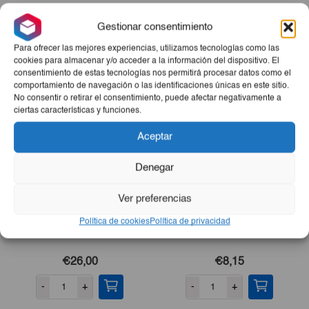
es la cantidad perfecta para disfrutar en familia o con
amigos.
Gestionar consentimiento
Para ofrecer las mejores experiencias, utilizamos tecnologías como las
Productos Relacionados
cookies para almacenar y/o acceder a la información del dispositivo. El
consentimiento de estas tecnologías nos permitirá procesar datos como el
comportamiento de navegación o las identificaciones únicas en este sitio.
No consentir o retirar el consentimiento, puede afectar negativamente a
ciertas características y funciones.
Aceptar
Denegar
Ver preferencias
Política de cookies
Política de privacidad
Tarta Corazón
ColaCao 383 G
€26,00
€8,15
-
+
-
+