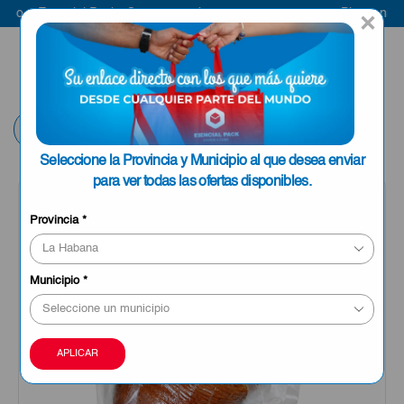
 a Esencial Pack
Compra aquí
Bienvenido a E
×
ENVIAR A LA
0
HABANA
Volver
Seleccione la Provincia y Municipio al que desea enviar
para ver todas las ofertas disponibles.
Provincia
*
Municipio
*
APLICAR