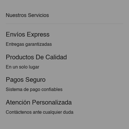
era:
es:
€6,25.
€5,98.
Nuestros Servicios
Envíos Express
Entregas garantizadas
Productos De Calidad
En un solo lugar
Pagos Seguro
Sistema de pago confiables
Atención Personalizada
Contáctenos ante cualquier duda