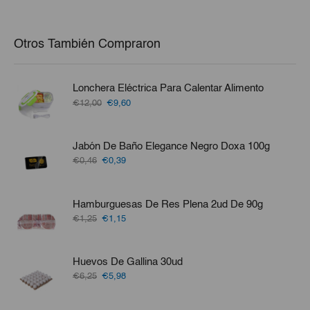
Otros También Compraron
Lonchera Eléctrica Para Calentar Alimento
El
El
€12,00
€9,60
precio
precio
original
actual
era:
es:
Jabón De Baño Elegance Negro Doxa 100g
€12,00.
€9,60.
El
El
€0,46
€0,39
precio
precio
original
actual
era:
es:
Hamburguesas De Res Plena 2ud De 90g
€0,46.
€0,39.
El
El
€1,25
€1,15
precio
precio
original
actual
era:
es:
Huevos De Gallina 30ud
€1,25.
€1,15.
El
El
€6,25
€5,98
precio
precio
original
actual