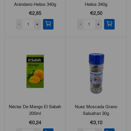
Arándano Helios 340g
Helios 340g
€2,85
€2,50
-
+
-
+
Néctar De Mango El Sabah
Nuez Moscada Grano
200ml
Salsafran 30g
€0,24
€3,10