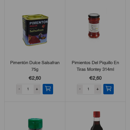
Pimentón Dulce Salsafran
Pimientos Del Piquillo En
75g
Tiras Montey 314ml
€2,60
€2,60
-
+
-
+