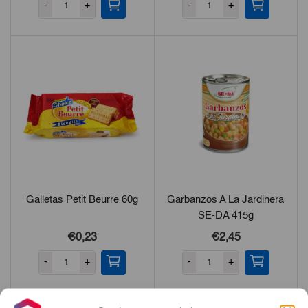
-
+
-
+
Galletas Petit Beurre 60g
Garbanzos A La Jardinera
SE-DA 415g
€0,23
€2,45
-
+
-
+