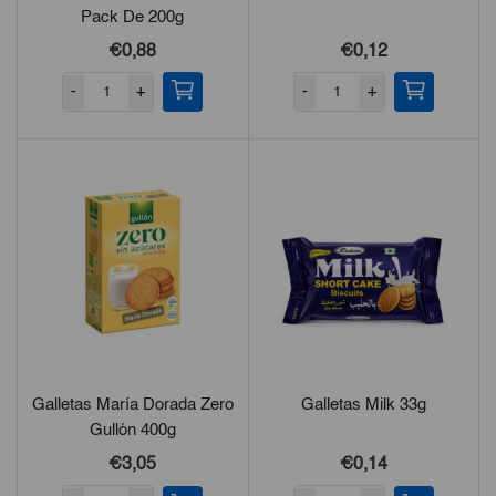
Pack De 200g
€0,88
€0,12
-
+
-
+
Galletas María Dorada Zero
Galletas Milk 33g
Gullón 400g
€3,05
€0,14