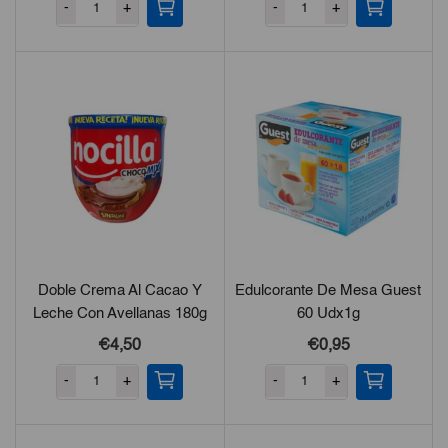
-
+
-
+
Doble Crema Al Cacao Y
Edulcorante De Mesa Guest
Leche Con Avellanas 180g
60 Udx1g
€4,50
€0,95
-
+
-
+