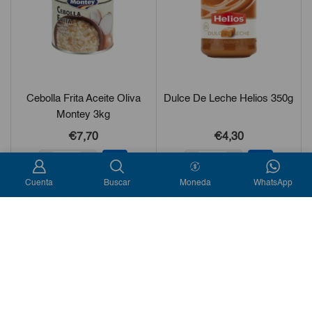
Cebolla Frita Aceite Oliva
Dulce De Leche Helios 350g
Montey 3kg
€
7,70
€
4,30
-
+
-
+
Cuenta
Buscar
Moneda
WhatsApp