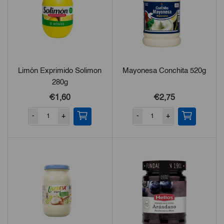
Limón Exprimido Solimon
Mayonesa Conchita 520g
280g
€1,60
€2,75
-
+
-
+