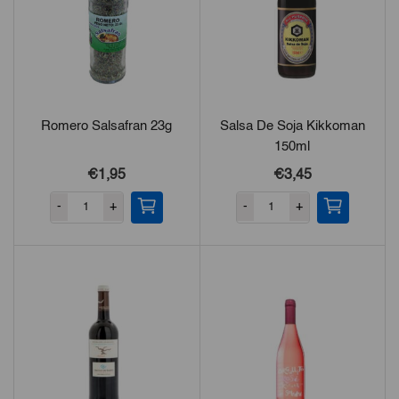
Romero Salsafran 23g
Salsa De Soja Kikkoman
150ml
€1,95
€3,45
-
+
-
+