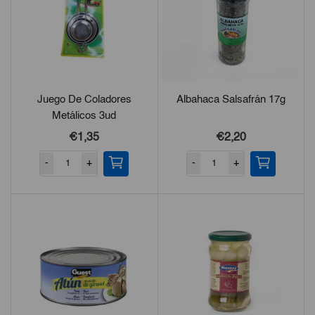
Juego De Coladores
Albahaca Salsafrán 17g
Metálicos 3ud
€1,35
€2,20
-
+
-
+