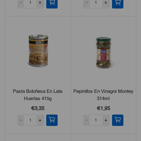
-
+
-
+
Pasta Boloñesa En Lata
Pepinillos En Vinagre Montey
Huertas 415g
314ml
€3,35
€1,95
-
+
-
+