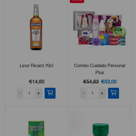
OFERTA
Licor Ricard 70cl
Combo Cuidado Personal
Plus
El
El
€14,60
€54,63
€53,00
precio
precio
-
+
-
+
original
actual
era:
es:
€54,63.
€53,00.