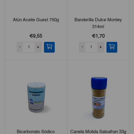
Atún Aceite Guest 750g
Banderilla Dulce Montey
314ml
€9,55
€1,70
-
+
-
+
Bicarbonato Sódico
Canela Molida Salsafran 33g