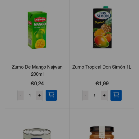
Zumo De Mango Najwan
Zumo Tropical Don Simón 1L
200ml
€0,24
€
1,99
-
+
-
+