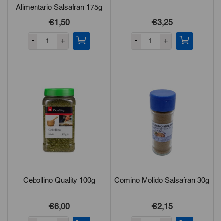
Alimentario Salsafran 175g
€1,50
€3,25
-
+
-
+
Cebollino Quality 100g
Comino Molido Salsafran 30g
€6,00
€2,15