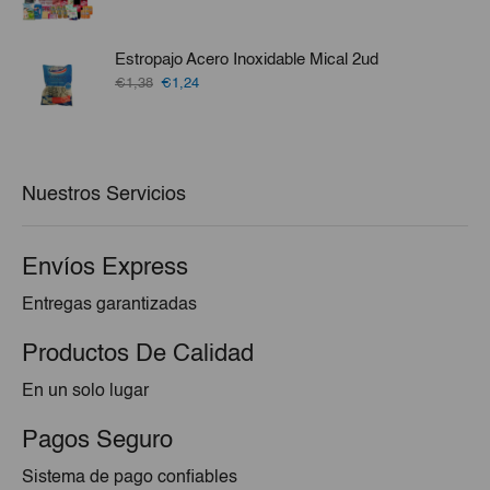
precio
precio
original
actual
era:
es:
Estropajo Acero Inoxidable Mical 2ud
€79,73.
€76,31.
El
El
€1,38
€1,24
precio
precio
original
actual
era:
es:
€1,38.
€1,24.
Nuestros Servicios
Envíos Express
Entregas garantizadas
Productos De Calidad
En un solo lugar
Pagos Seguro
Sistema de pago confiables