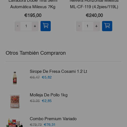
Lavadora Doble Tina Semi
Nevera Horizontal Milexus
Automática Milexus 7Kg
ML-CF-119 (4.2pies/119L)
€195,00
€240,00
-
+
-
+
Otros También Compraron
Sirope De Fresa Cosami 1.2 Lt
El
El
€6,47
€5,82
precio
precio
original
actual
era:
es:
Molleja De Pollo 1kg
€6,47.
€5,82.
El
El
€3,05
€2,85
precio
precio
original
actual
era:
es:
Combo Premium Variado
€3,05.
€2,85.
El
El
€79,73
€76,31