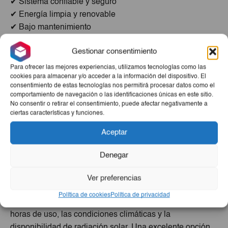
✔ Sistema confiable y seguro
✔ Energía limpia y renovable
✔ Bajo mantenimiento
✔ Protección eléctrica incluida
Gestionar consentimiento
✔ Instalación profesional gratis
Para ofrecer las mejores experiencias, utilizamos tecnologías como las
🏠 Ideal Para Alimentar:
cookies para almacenar y/o acceder a la información del dispositivo. El
consentimiento de estas tecnologías nos permitirá procesar datos como el
Refrigeradores
comportamiento de navegación o las identificaciones únicas en este sitio.
Televisores
No consentir o retirar el consentimiento, puede afectar negativamente a
Iluminación del hogar
ciertas características y funciones.
Ventiladores
Computadoras
Aceptar
Bombas de agua
Electrodomésticos esenciales
Denegar
Aires acondicionados de consumo moderado
🔋 Rendimiento Y Autonomía
Ver preferencias
La autonomía y rendimiento del sistema dependerán del
Política de cookies
Política de privacidad
consumo simultáneo de los equipos conectados, las
horas de uso, las condiciones climáticas y la
disponibilidad de radiación solar. Una excelente opción