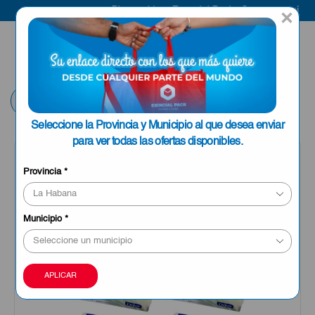
Bienvenido a Esencial Pack
Compra aquí
×
ENVIAR A LA
0
HABANA
Volver
Seleccione la Provincia y Municipio al que desea enviar
para ver todas las ofertas disponibles.
Provincia
*
Municipio
*
APLICAR