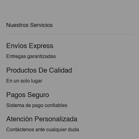
original
actual
era:
es:
€6,50.
€4,55.
Nuestros Servicios
Envíos Express
Entregas garantizadas
Productos De Calidad
En un solo lugar
Pagos Seguro
Sistema de pago confiables
Atención Personalizada
Contáctenos ante cualquier duda