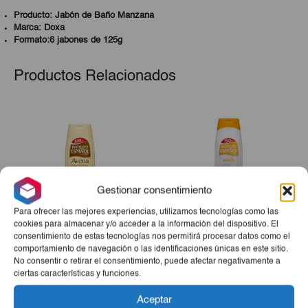
Producto: Jabón de Baño Manzana
Marca: Doxa
Formato:6 jabones de 125g
Productos Relacionados
Gestionar consentimiento
Para ofrecer las mejores experiencias, utilizamos tecnologías como las
cookies para almacenar y/o acceder a la información del dispositivo. El
consentimiento de estas tecnologías nos permitirá procesar datos como el
Loción Hidratante Avena IE
Gel De Ducha Vainilla IE
comportamiento de navegación o las identificaciones únicas en este sitio.
500 Ml
750ml
No consentir o retirar el consentimiento, puede afectar negativamente a
ciertas características y funciones.
€4,20
€2,60
Aceptar
-
+
-
+