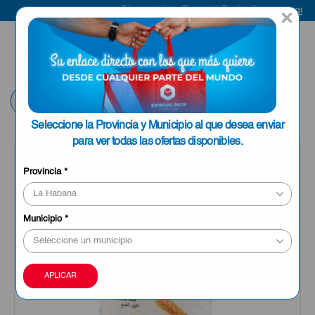
uí
Bienvenido a Esencial Pack
Compra aquí
×
ENVIAR A LA
0
HABANA
Volver
Seleccione la Provincia y Municipio al que desea enviar
para ver todas las ofertas disponibles.
Provincia
*
Municipio
*
APLICAR