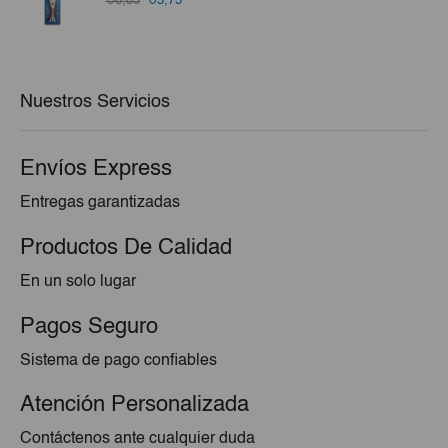
€6,05
€5,75
precio
precio
original
actual
era:
es:
€6,05.
€5,75.
Nuestros Servicios
Envíos Express
Entregas garantizadas
Productos De Calidad
En un solo lugar
Pagos Seguro
Sistema de pago confiables
Atención Personalizada
Contáctenos ante cualquier duda