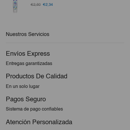
€3,05.
€2,95.
El
El
€2,60
€2,34
precio
precio
original
actual
era:
es:
€2,60.
€2,34.
Nuestros Servicios
Envíos Express
Entregas garantizadas
Productos De Calidad
En un solo lugar
Pagos Seguro
Sistema de pago confiables
Atención Personalizada