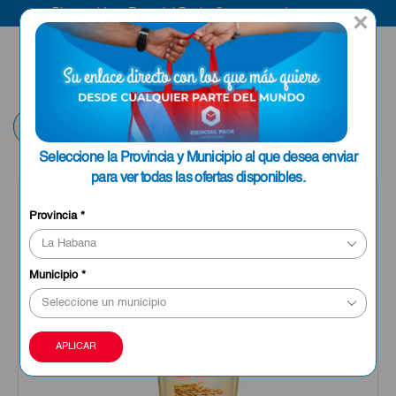
Bienvenido a Esencial Pack
Compra aquí
×
ENVIAR A LA
0
HABANA
Volver
Seleccione la Provincia y Municipio al que desea enviar
para ver todas las ofertas disponibles.
Provincia
*
Municipio
*
APLICAR