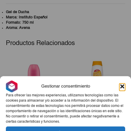
Gel de Ducha
Marca: Instituto Español
Formato: 750 ml
Aroma: Avena
Productos Relacionados
Gestionar consentimiento
Para ofrecer las mejores experiencias, utilizamos tecnologías como las
cookies para almacenar y/o acceder a la información del dispositivo. El
consentimiento de estas tecnologías nos permitirá procesar datos como el
comportamiento de navegación o las identificaciones únicas en este sitio.
Desodorante Rosa
Gel De Ducha Vainilla IE
No consentir o retirar el consentimiento, puede afectar negativamente a
Mosqueta Roll On IE 75 Ml
750ml
ciertas características y funciones.
€2,20
€2,60