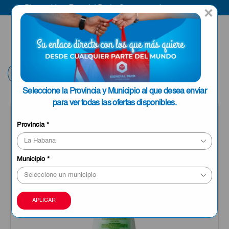
Bienvenido a Esencial Pack
Compra aquí
×
ENVIAR A LA
0
HABANA
Volver
Seleccione la Provincia y Municipio al que desea enviar
para ver todas las ofertas disponibles.
Provincia
*
Municipio
*
APLICAR