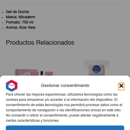
Gel de Ducha
Marca: Micaderm
Formato: 750 ml
Aroma: Aloe Vera
Productos Relacionados
Gestionar consentimiento
Para ofrecer las mejores experiencias, utilizamos tecnologías como las
cookies para almacenar y/o acceder a la información del dispositivo. El
consentimiento de estas tecnologías nos permitirá procesar datos como el
comportamiento de navegación o las identificaciones únicas en este sitio.
Estuche Aire De Sevilla
Algodón Micaderm ZigZag
No consentir o retirar el consentimiento, puede afectar negativamente a
Paradise (Perfume + Gel +
100g
ciertas características y funciones.
Crema)
€20,00
€1,90