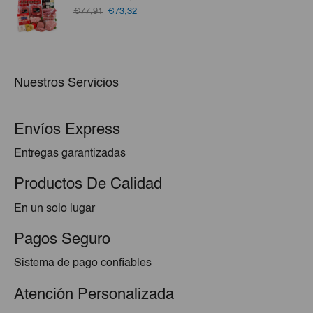
€1,25.
€1,15.
El
El
€77,91
€73,32
precio
precio
original
actual
era:
es:
€77,91.
€73,32.
Nuestros Servicios
Envíos Express
Entregas garantizadas
Productos De Calidad
En un solo lugar
Pagos Seguro
Sistema de pago confiables
Atención Personalizada